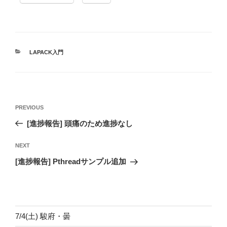
CATEGORIES
LAPACK入門
投
Previous
PREVIOUS
稿
Post
[進捗報告] 頭痛のため進捗なし
ナ
ビ
Next
NEXT
ゲ
Post
[進捗報告] Pthreadサンプル追加
ー
シ
ョ
ン
7/4(土) 駿府・曇