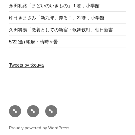
永田礼路「まどいのいきもの」１巻，小学館
ゆうきまさみ「新九郎、奔る！」22巻，小学館
久田将義「教養としての新宿・歌舞伎町」朝日新書
5/22(金) 駿府・晴時々曇
Tweets by tkouya
ホ
RSS
ト
ー
ッ
ム
プ
Proudly powered by WordPress
ペ