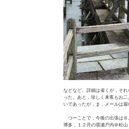
などなど。詳細は省くが，それ
った。あと，珍しく来客もお二
いであったが，ま，メールは届
つーことで，今後の出張は８月の
博多，１２月の環瀬戸内＠松山