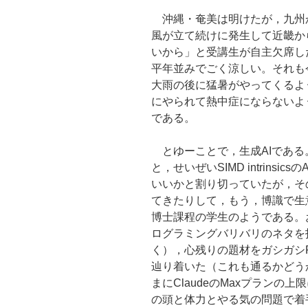
沖縄・奄美は明けたが，九州
風が立て続けに発生して近畿か
いから」と受講生が自主欠席し
平年並みでごく涼しい。それも
大雨の後に猛暑がやってくるよ
にやられて熱中症にならないよ
である。
とゆーことで，生成AIである
と，せいぜいSIMD intrinsi
いいかと割り切っていたが，そのあと
てきたりして，もう，博識で生
博士課程の学生のようである。
ログラミングバリバリのネタを
く），心残りの題材をガシガシFa
辿り着いた（これも通るかどうか
まにClaudeのMaxプラン
の頭と体力とやる気の問題で着