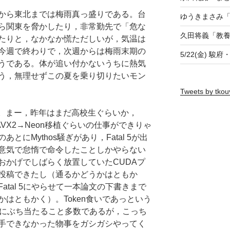
から東北までは梅雨真っ盛りである。台
ゆうきまさみ「
ら関東を脅かしたり，非常勤先で「危な
久田将義「教
たりと，なかなか慌ただしいが，気温は
今週で終わりで，次週からは梅雨末期の
5/22(金) 駿
うである。体が追い付かないうちに熱気
う，無理せずこの夏を乗り切りたいモン
Tweets by tkou
。まー，昨年はまだ高校生ぐらいか，
csのAVX2→Neon移植ぐらいの仕事ができりゃ
にMythos騒ぎがあり，Fatal 5が出
意気で怠惰で命令したことしかやらない
おかげでしばらく放置していたCUDAプ
投稿できたし（通るかどうかはともか
tal 5にやらせて一本論文の下書きまで
はともかく）。Token食いであっという
の上限にぶち当たること多数であるが，こっち
手できなかった物事をガシガシやってく