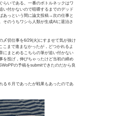
ぐらいである。一番のボトルネックはワ
追い付かないので咀嚼するまでのデッド
ばあっという間に論文投稿→次の仕事と
。そのうちワシら人類が生成AIに退治さ
切仕事を6/29(火)にすませて気が抜け
ばここまで進まなかったが，どつかれるよ
章にまとめるこちらの筆が追い付かない
事を投げ，伸びちゃったけど当初の締め
oPPの予稿をsubmitできたのだから良
れる６月であったが戦果もあったのであ