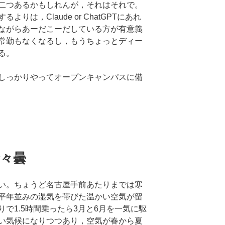
二つあるかもしれんが，それはそれで。
りは，Claude or ChatGPTにあれ
ながらあーだこーだしている方が有意義
常勤もなくなるし，もうちょっとディー
る。
しっかりやってオープンキャンパスに備
時々曇
い。ちょうど名古屋手前あたりまでは寒
平年並みの湿気を帯びた温かい空気が留
で1.5時間乗ったら3月と6月を一気に駆
い気候になりつつあり，空気が春から夏