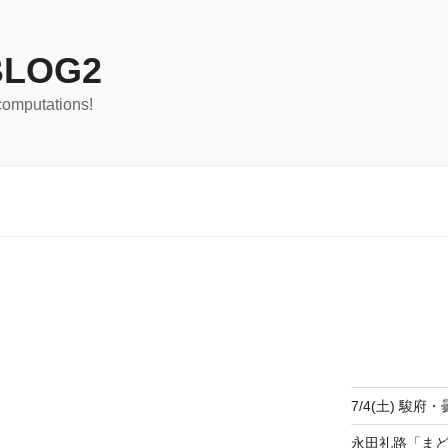
LOG2
computations!
7/4(土) 駿府・
永田礼路「ま