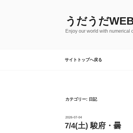
Skip
to
content
うだうだWEB
Enjoy our world with numerical 
サイトトップへ戻る
カテゴリー:
日記
POSTED
2026-07-04
ON
7/4(土) 駿府・曇