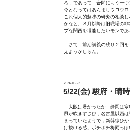
ろ，であって，合間にもう一つ
今となってはあんましウロウロするよ
これ個人的趣味の研究の相談し
かなと。８月以降は旧職場の非
プな関西を堪能したいモンであ
さて，前期講義の残り２回を
えようかしらん。
POSTED
2026-05-22
ON
5/22(金) 駿府・晴
大阪は暑かったが，静岡は寒
風が吹きすさび，名古屋以西は
まっていたようで，新幹線ひかり
け抜ける感。ボチボチ梅雨っぽ