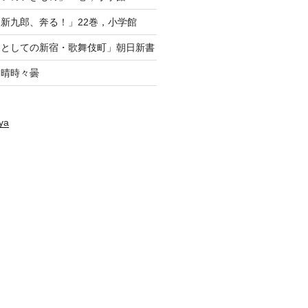
新九郎、奔る！」22巻，小学館
養としての新宿・歌舞伎町」朝日新書
府・晴時々曇
ya