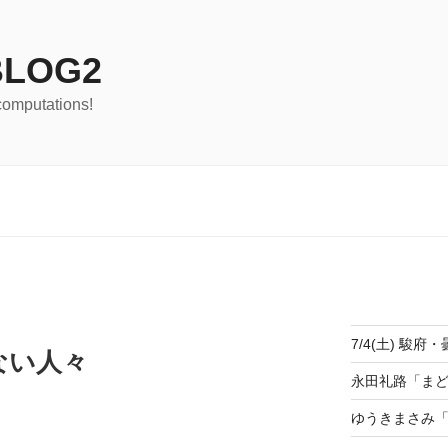
LOG2
computations!
7/4(土) 駿府・
ない人々
永田礼路「ま
ゆうきまさみ「