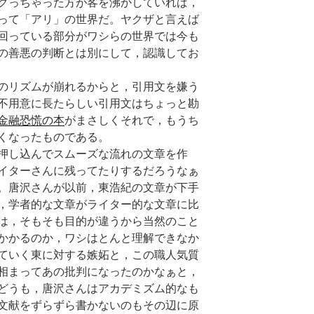
クっちゃった方が客を沸かしていれば，
って「アリ」の世界だ。ヤクザと言えば
回っている部分がワシらの世界では今も
の善悪の判断とは別にして，認識してお
のリズムが崩れるからと，引用文を嫌う
不用意に長たらしい引用文はちょっと勘
金融恐慌の本
がまさしくそれで，もうち
くなったものである。
押し込んでスムーズな流れの文章を作
イターさんに残ってたりするだろうなぁ
。唐沢さんが以前，東浩紀の文章が下手
，学者的な文章がライター的な文章に比
は，そもそも目的が違うから当然のこと
かかるのか，ワシはとんと理解できなか
ていく東に対する嫉妬と，この職人気質
相まってあの批判になったのかなぁと，
どうも，唐沢さんはアカデミズム的なも
文献をずらずら書かないのもその辺に原