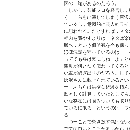
因の一端があるのだろう。
しかし，芸能プロを経営し，
く，自らも出演してしまう唐沢
ているし，意図的に芸人的ライ
に思われる。だとすれば，ネタ
精力を費やすよりは，ネタは楽
勝ち，という価値観を今も保っ
ほぼ沈黙を守っているのは，「
ってても客は気にしねーよ」と
態度が何となく伝わってくると
い輩が騒ぎ出すのだろう。して
唐沢さんに載せられているとい
ー，あちらは結構な経験を積ん
図々しく計算していたとしても
いな存在には噛みついても取り
ているに限る，というのは，ワ
る。
つーことで突き放す気はない
でて面白いところが多いから（