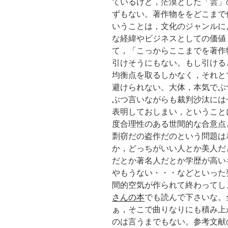
ているけど，茫漠とした「雲」
ずもない。著作物ををどこまで
いうことは，文化のジャンルに
な経緯やビジネスとしての価値
て，「こっからここまでを著作
引けそうにもない。もし引ける
均衡点を取るしかなく，それと
避けられない。大体，本気でぶ
ぶつ言いながらも裁判沙汰には
表明しておしまい，ということ
度合理性のある世間的な合意点
剽窃だの盗作だのという問題は
か，どっちがいい人とか美人だ
だとか著名人だとか学歴が高い
やもうない・・・などといった
間的空気が作られて終わってし
さんの本
でも読んで下さいな。
ぁ，そこで曲りなりにも積み上
のは言うまでもない。参考文献