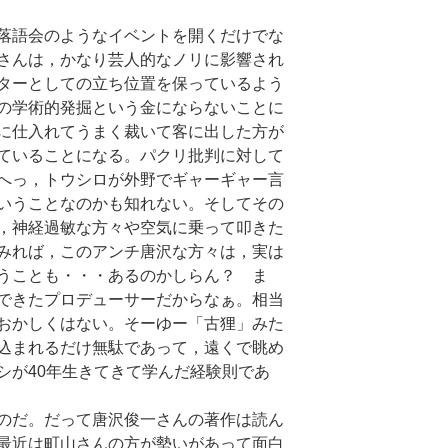
落語会のようなイベントを開くだけでな
さんは，かなり芸人的なノリに影響され
ターとしての立ち位置を保っているよう
の学術的発掘という金にならないことに
に仕入れてうまく裁いて客に出した方が
ていることになる。パクリ批判に対して
へっ，トウシロが外野でギャーギャー言
いうことなのかも知れない。そしてその
，神経過敏な方々や空気に乗って叩きた
みれば，このアンチ唐沢な方々は，実は
うことも・・・あるのかしらん？ ま
できたプロデューサーだからなぁ。相当
おかしくはない。そーゆー「古狸」みた
込まれるだけ無駄であって，遠くで眺め
シが40年生きてきて学んだ経験則であ
のだ。だって唐沢俊一さんの著作は読ん
最近は町山さんの方が勢いがあって面白