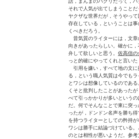
話，まんまのパクリだって，パ
それで人気が出てしまうことだ
ヤクザな世界だが，そうやって
存在している，ということは事
くべきだろう。
昔気質のライターには，文章
向きがあったらしい。確かに，
弁して欲しいと思う。
佐高信の
っと的確にやってくれと言いた
引用を嫌い，すべて地の文に
る，という職人気質は今でもラ
とワシは想像しているのである
くそと批判したことがあったが
べて引っかかりが多いというの
だ。何でそんなことで東に突っ
ったが，ドンドン名声を勝ち得
を持つライターとしての矜持が
ワシは勝手に結論づけている。
のとは相性が悪いようだ。参考