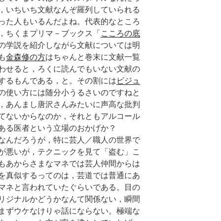
，いちいち文献なんぞ羅列していられる
った人もいるんだよね。代表的なところ
，ちくまプリマ－ブックス「
こころの底
の学説を紹介しながら文献については明
も
金森修の方
はちゃんと巻末に文献一覧
わせると，ろくに読んでもいない文献の
するもんである，と。その割には
ビジュ
の使い方には随分小うるさいのですねと
，あんまし唐沢さんみたいに声高な批判
てないからなのか，それともアルコール
ある医者という立場のおかげか？
なんだろうが，特に芸人／職人の世界で
が悪いが，テクニックを見て「盗む」こ
もあからさまなマネでは芸人仲間からは
を真似するってのは，芸道では普通にあ
マネと言われていたぐらいである。目の
リジナルかどうかなんて関係ない，瞬間
まずウケなけりゃ話にならない。極端な