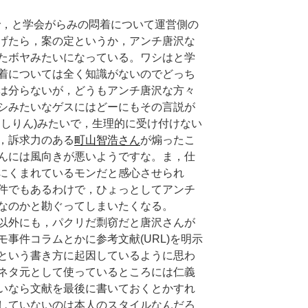
で，と学会がらみの悶着について運営側の
げたら，案の定というか，アンチ唐沢な
たボヤみたいになっている。ワシはと学
着については全く知識がないのでどっち
は分らないが，どうもアンチ唐沢な方々
シみたいなゲスにはどーにもその言説が
よしりん)みたいで，生理的に受け付けない
，訴求力のある
町山智浩さん
が煽ったこ
んには風向きが悪いようですな。ま，仕
にくまれているモンだと感心させられ
件でもあるわけで，ひょっとしてアンチ
なのかと勘ぐってしまいたくなる。
以外にも，パクリだ剽窃だと唐沢さんが
事件コラムとかに参考文献(URL)を明示
という書き方に起因しているように思わ
ネタ元として使っているところには仁義
いなら文献を最後に書いておくとかすれ
していないのは本人のスタイルなんだろ