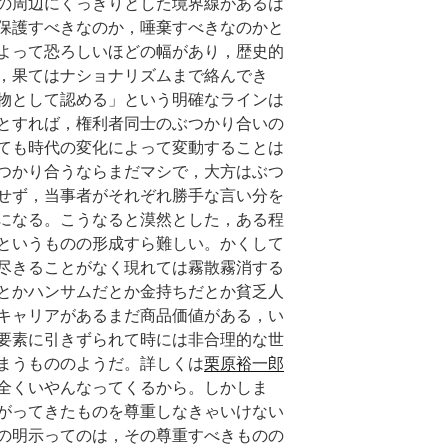
の周辺にくっきりとした境界線があるは
保護すべきなのか，唾棄すべきなのかと
よって恐ろしいほどの幅があり，歴史的
，果てはナショナリズムまで絡んでき
物として認める」という明確なラインは
とすれば，権利者同士のぶつかり合いの
ても時代の変化によって変動することは
つかり合うならまだマシで，大方はぶつ
せず，当事者がそれぞれ勝手な言い分を
になる。こうなると漠然とした，ある程
というものの形成すら難しい。かくして
尽きることがなく現れては霧散霧消する
とかハンサムだとか金持ちだとか貧乏人
キャリアがあるまだ商品価値がある，い
要素に引きずられて時には非合理的な世
まうもののようだ。詳しくは
栗原裕一郎
全くいやんなってくるから。しかしま
がってきたものを尊重しなきゃいけない
の明示ってのは，その尊重すべきものの