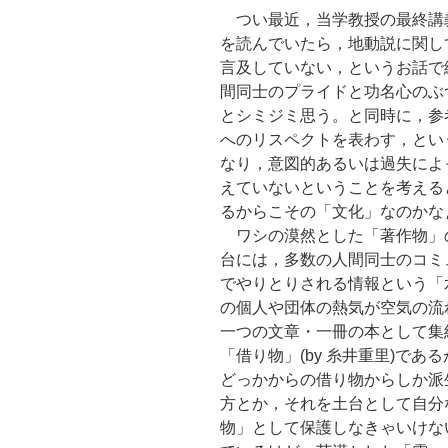
つい最近，当学教授の最終講
を読んでいたら，地動説に関し
言及していない，というお話で
間同士のプライドと功名心のぶ
とシミジミ思う。と同時に，参
へのリスペクトを表わす，とい
なり，意図的あるいは過失によ
えていないということを考える
るからこその「文化」なのかな
ワシの漠然とした「著作物」
台には，多数の人間同士のコミ
でやりとりされる情報という「
の個人や団体の熱気が空気の流
一つの文章・一冊の本として集
「借り物」(by 糸井重里)で
どっかからの借り物からしか派
方とか，それを土台として自分
物」として保護しなきゃいけな