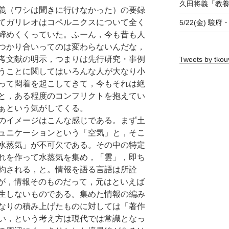
久田将義「教
義（ワシは聞きに行けなかった）の要録
てガリレオはコペルニクスについて全く
5/22(金) 駿
締めくくっていた。ふーん，今も昔も人
つかり合いってのは変わらないんだな，
考文献の明示，つまりは先行研究・事例
Tweets by tkou
うことに関してはいろんな人が大なり小
って悶着を起こしてきて，今もそれは絶
と，ある程度のコンフリクトを抱えてい
ぁという気がしてくる。
のイメージはこんな感じである。まず土
ュニケーションという「空気」と，そこ
水蒸気」が不可欠である。その中の特定
れを作って水蒸気を集め，「雲」，即ち
約される，と。情報を語る言語は所詮
あるが，情報そのものだって，元はといえば
生しないものである。集めた情報の編み
なりの積み上げたものに対しては「著作
い，という考え方は現代では常識となっ