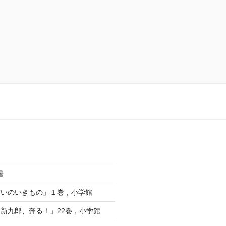
曇
どいのいきもの」１巻，小学館
新九郎、奔る！」22巻，小学館