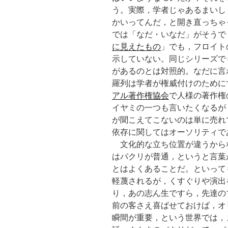
う。実際，学者じゃあるまいし
かいってんだ，と開き直っちゃ
では「なだ・いなだ」がそうで
に見えたもの
」でも，フロイト
示していない。同じシリーズで
があるのとは対照的。なだに言
羅列は学者が権威付けのために
アル著作権協会
で人様の著作権
イヤミの一つも言いたくなるが
が聞こえてこないのは単に売れ
依存に関してはオーソリティで
文化的な立ち位置が違うから
はパクリが普通，というと言葉
とはよくあることだ。といって
軽蔑されるが，くすぐりや演出
り，あの志ん生ですら，先達の
前の客さえ喜ばせておけば，オ
瞬間が重要，という世界では，