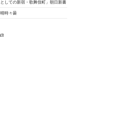
養としての新宿・歌舞伎町」朝日新書
府・晴時々曇
ya