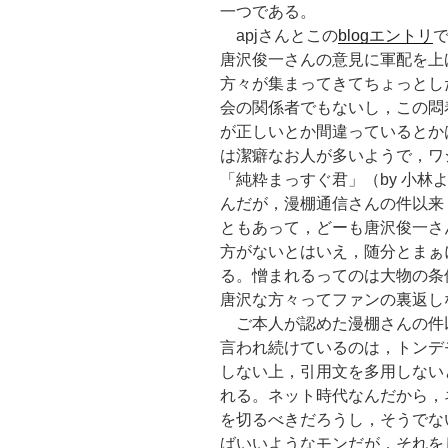
一つである。
apjさんとこの
blogエントリ
唐沢俊一さんの意見に軍配を上
方々が集まってきてちょっとし
会の関係者でもないし，この悶
が正しいとか間違っているとか
は潔癖なお人が多いようで，ワ
「純粋まっすぐ君」（by 小林
んだが，漫棚通信さんの件以来
ともあって，どーも唐沢俊一さ
方がないとはいえ，随分とまぁ
る。憎まれるってのは大物の条
唐沢な方々ってファンの裏返し
ご本人が認めた漫棚さんの件
言われ続けているのは，トンデモ
しない上，引用文を多用しない
れる。ネット時代なんだから，
を切るべきだろうし，そうでな
ばいいようなモンだが，それを