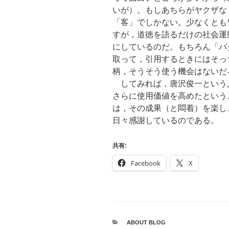
いが）。もしあちらがヤクザな
「客」でしかない。少なくとも
すが，道徳を語るだけの社会運
にしているのだ。もちろん「パ
取って，引用するときにはそっ
柄，そうそう使う機会はないだ
してみれば，唐沢俊一という
さらに使用価値を高めたという
は，その成果（と悶着）を楽し
日々感謝しているのである。
共有:
Facebook
X
CATEGORIES
ABOUT BLOG