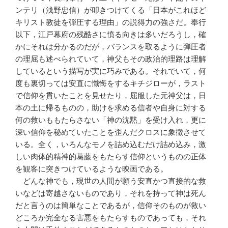
ンテリ（浅野忠信）が叩きつけてくる「日本がこれほど
キリスト教徒を弾圧する理由」の説得力の強さだ。奉行
以下，江戸幕府の残酷さに憤る向きは多いだろうし，確
かにそれは分かるのだが，バランスを取るように弾圧者
の理屈も述べられていて，神父もその政治的理路は理解
しているという描写が実に巧みである。それでいて，何
度も裏切っては安直に懺悔をするキチジローが，ラスト
で信仰を貫いたことを見せたり，屈服した元神父は，日
本の土に帰るものの，助けを求める信者や自身に対する
何の救いももたらさない「神の沈黙」を受け入れ，更に
深い信仰を秘めていたことを歪んだクロスに象徴させて
いる。全く，いろんなモノを詰め込むだけ詰め込み，激
しい肉体的精神的葛藤をもたらす信仰というものの正体
を観客に突きつけているような映画である。
どんな神でも，現世の人間が願う安直かつ直接的な救
いなどは寄越さないものであり，それを持って神は死ん
だと言うのは簡単なことであるが，信仰そのものが救い
どころか完全なる害悪をもたらすものであっても，それ