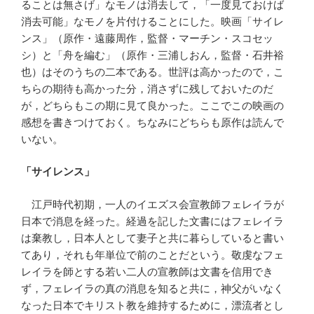
ることは無さげ」なモノは消去して，「一度見ておけば
消去可能」なモノを片付けることにした。映画「サイレ
ンス」（原作・遠藤周作，監督・マーチン・スコセッ
シ）と「舟を編む」（原作・三浦しおん，監督・石井裕
也）はそのうちの二本である。世評は高かったので，こ
ちらの期待も高かった分，消さずに残しておいたのだ
が，どちらもこの期に見て良かった。ここでこの映画の
感想を書きつけておく。ちなみにどちらも原作は読んで
いない。
「サイレンス」
江戸時代初期，一人のイエズス会宣教師フェレイラが
日本で消息を経った。経過を記した文書にはフェレイラ
は棄教し，日本人として妻子と共に暮らしていると書い
てあり，それも年単位で前のことだという。敬虔なフェ
レイラを師とする若い二人の宣教師は文書を信用でき
ず，フェレイラの真の消息を知ると共に，神父がいなく
なった日本でキリスト教を維持するために，漂流者とし