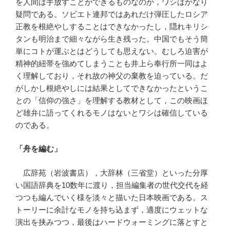
を人間は手放すことができるものなのか，ワシはかなり
疑問である。ソビエト連邦ではあれだけ弾圧したロシア
正教を根絶やしすることはできなかったし，隠れキリシ
タンも明治まで細々ながら生き残った。中国でもそう簡
単にコトが運ぶとはどうしても思えない。むしろ迫害が
精神的紐帯を強めてしまうことも井上ら奉行所一同はよ
く理解しており，それ故の神父の棄教を迫っている。だ
がしかし根絶やしには結果としてできなかったというこ
との「信仰の強さ」を理解する教材として，この映画ほ
ど雄弁に語ってくれるモノはないとワシは確信している
のである。
「舟を編む」
広辞苑（岩波書店），大辞林（三省堂）といった分厚
い国語辞典を10数年に渡り，担当編集者の世代交代を経
つつも編んでいく様を淡々と描いた日本映画である。ス
トーリーに余計なモノを持ち込まず，適度にウェットな
演出を挟みつつ，最後はハードウォーミングに落とすと