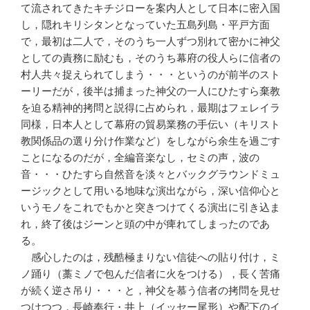
て流されてきたキチジローを案内人として日本に密入国
し，隠れキリシタンとなっていた五島列島・平戸方面
で，最初は二人で，そのうち一人ずつ別れて密かに神父
としての責務に励むも，そのうち幕府の役人らに信者の
村人共々捉えられてしまう・・・というのが前半のスト
ーリーだが，後半は捕まった神父の一人にひたすら棄教
を迫る精神的拷問と説得に占められ，最期はフェレイラ
同様，日本人として幕府の貿易業務の手伝い（キリスト
教関係品の選り分け作業など）をしながら余生を過ごす
ことになるのだが，全編音楽なし，セミの声，波の
音・・・ひたすら自然音を淡々とバックグラウンドミュ
ージックとして用いる地味な演出ながら，深い信仰心と
いうモノをこれでもかと突きつけてくる演出に引き込ま
れ，終了後はジーンと頭の中が痺れてしまったのであ
る。
感心したのは，残酷極まりない信徒への貼り付け，ミ
ノ踊り（藁ミノで包んだ信者に火をつける），長く苦痛
が続く逆さ吊り・・・と，神父を慕う信者の拷問を見せ
つけつつ，長崎奉行・井上（イッセー尾形）や配下のイ