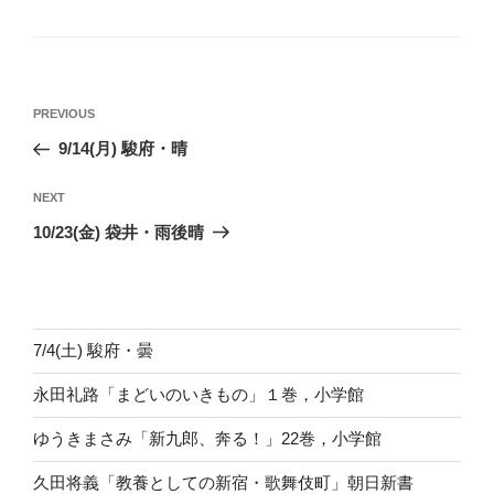
投
Previous
PREVIOUS
稿
Post
9/14(月) 駿府・晴
ナ
ビ
Next
NEXT
ゲ
Post
10/23(金) 袋井・雨後晴
ー
シ
ョ
ン
7/4(土) 駿府・曇
永田礼路「まどいのいきもの」１巻，小学館
ゆうきまさみ「新九郎、奔る！」22巻，小学館
久田将義「教養としての新宿・歌舞伎町」朝日新書