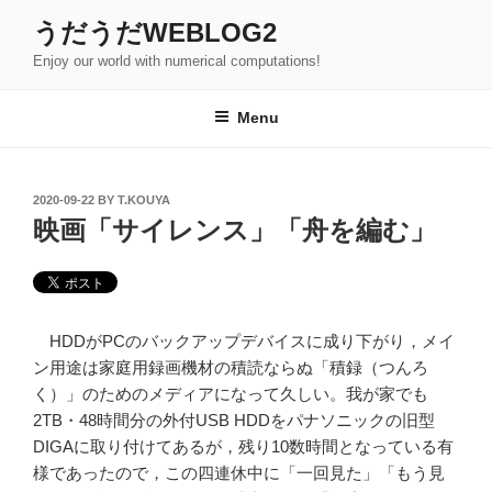
Skip
うだうだWEBLOG2
to
Enjoy our world with numerical computations!
content
Menu
POSTED
2020-09-22
BY
T.KOUYA
ON
映画「サイレンス」「舟を編む」
HDDがPCのバックアップデバイスに成り下がり，メイ
ン用途は家庭用録画機材の積読ならぬ「積録（つんろ
く）」のためのメディアになって久しい。我が家でも
2TB・48時間分の外付USB HDDをパナソニックの旧型
DIGAに取り付けてあるが，残り10数時間となっている有
様であったので，この四連休中に「一回見た」「もう見