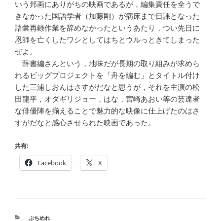
いう邦画にありがちの映画であるが，編集責任を全うで
きなかった国語学者（加藤剛）が病床まで日課となった
語彙再録作業を辞めなかったというあたり，つい先日に
恩師を亡くしたワシとしてはちとウルっときてしまった
ぜよ。
辞書編さんという，地味だが長期の取り組みが求めら
れるビッグプロジェクトを「舟を編む」とタイトル付け
した三浦しおんはさすがだなと思うが，それを主演の松
田龍平，オダギリジョー，はな，宮崎あおい等の芸達者
な俳優陣を揃えることで魅力的な映像に仕上げたのはさ
すがだなと感心させられた映画であった。
共有:
Facebook
X
CATEGORIES
ぷちめれ