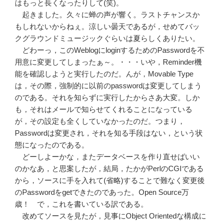
はもっと長くなったりして(笑)。
起きました。久々に蝉の声が響く。ラストチャンスか
もしれないからねぇ。涼しい曇天であるが，せめてバッ
クグラウンドミュージックぐらいは夏らしくありたい。
どわーっ，このWeblogにloginするためのPasswordを不
用意に変更してしまったぁ～。・・・いや，Reminder機
能を確認しようと実行したのだ。んが，Movable Type
は，その際，強制的に以前のpasswordは変更してしまう
のである。それを知らずに実行したからさあ大変。しか
も，それはメールで知らせてくれることになっている
が，その設定も全くしていなかったのだ。つまり，
Passwordは変更され，それを知る手段はない，という状
態になったのである。
どーしよーかな，またデータベースを作り直せばいい
のかなあ，と思案したが，結局，たかがPerlのCGIである
から，ソースに手を入れて(省略)することで難なく変更後
のPasswordをgetできたのであった。Open Source万
歳！ で，これを書いている訳である。
改めてソースを見たが，見事にObject Orientedな構成に