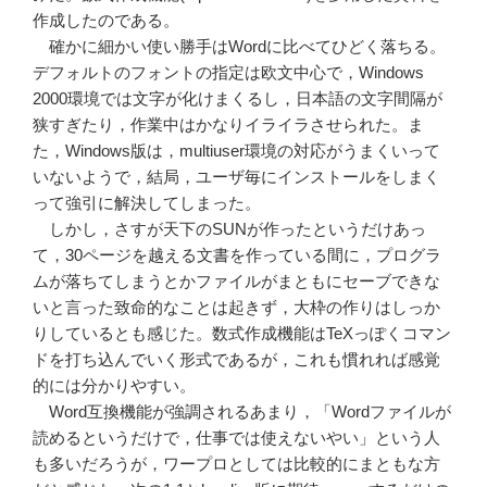
作成したのである。
確かに細かい使い勝手はWordに比べてひどく落ちる。
デフォルトのフォントの指定は欧文中心で，Windows
2000環境では文字が化けまくるし，日本語の文字間隔が
狭すぎたり，作業中はかなりイライラさせられた。ま
た，Windows版は，multiuser環境の対応がうまくいって
いないようで，結局，ユーザ毎にインストールをしまく
って強引に解決してしまった。
しかし，さすが天下のSUNが作ったというだけあっ
て，30ページを越える文書を作っている間に，プログラ
ムが落ちてしまうとかファイルがまともにセーブできな
いと言った致命的なことは起きず，大枠の作りはしっか
りしているとも感じた。数式作成機能はTeXっぽくコマン
ドを打ち込んでいく形式であるが，これも慣れれば感覚
的には分かりやすい。
Word互換機能が強調されるあまり，「Wordファイルが
読めるというだけで，仕事では使えないやい」という人
も多いだろうが，ワープロとしては比較的にまともな方