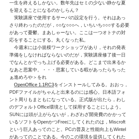
一生を終えるしかない。数年先はセミの少ない静かな夏
を迎えることになるのかしらん？
実験講座で使用するサーバの設定を行う。それはあっ
さり終わったのだが，○○な○○○へ，いちいち○○○する必要
があって憂鬱。まあしゃーない。ここは一つオトナの対
応をすることにする。丸くなった私。
今週末には小規模ワークショップがあり，それの発表
準備をしなければならないのだが，実験講座修了後一日
でなんとかでっち上げる必要がある。どこまで出来るか
なあと思案中。・・・思案している暇があったらちった
ぁ進めろや＞をれ
OpenOffice 1.1RC3
をインストールしてみる。おおっ，
PDFファイルがちゃんと出来るのには感心。日本語フォ
ント周りもまともになっている。正式版が出たら，わし
のデフォルトOffice環境として採用することにしよう。
SUNには頭が上がらないが，わざわざ開発費のかかって
いるソフトをOpenかつFreeにしてくれたのは，Miscroft
という巨人あってのこと。PCの普及と性能向上もWintel
があってのことである。今のこの環境を提供してくれた