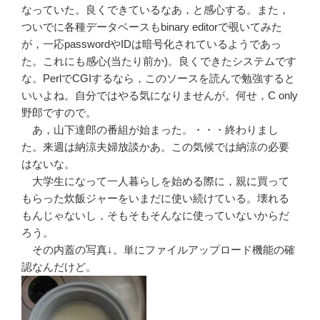
なっていた。良くできているなあ，と感心する。また，
ついでに各種データベースもbinary editorで覗いてみた
が，一応passwordやIDは暗号化されているようであっ
た。これにも感心(当たり前か)。良くできたシステムです
な。PerlでCGIするなら，このソースを読んで勉強すると
いいよね。自分ではやる気になりませんが。何せ，C only
野郎ですので。
あ，山下達郎の番組が始まった。・・・終わりまし
た。来週は納涼夫婦放談かあ。この気候では納涼の必要
はないな。
大学生になって一人暮らしを始める際に，親に買って
もらった炊飯ジャーをいまだに使い続けている。壊れる
もんじゃないし，そもそもそんなに使っていないからだ
ろう。
その内蓋の写真↓。単にファイルアップロード機能の確
認なんだけど。