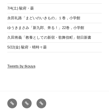
ペ
7/4(土) 駿府・曇
ー
ジ
永田礼路「まどいのいきもの」１巻，小学館
送
ゆうきまさみ「新九郎、奔る！」22巻，小学館
り
久田将義「教養としての新宿・歌舞伎町」朝日新書
5/22(金) 駿府・晴時々曇
Tweets by tkouya
ホ
RSS
ト
ー
ッ