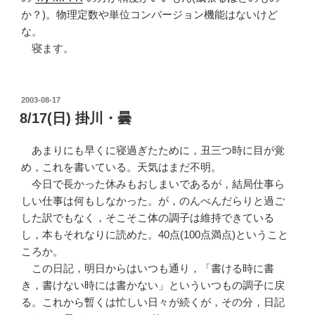
か？)。物理定数や単位コンバージョン機能はないけど
な。
寝ます。
POSTED
2003-08-17
ON
8/17(日) 掛川・曇
あまりにも早くに寝過ぎたために，丑三つ時に目が覚
め，これを書いている。天気はまだ不明。
今日で長かった休みもおしまいであるが，結局仕事ら
しい仕事は何もしなかった。が，のんべんだらりと過ご
した訳でもなく，そこそこ体の調子は維持できている
し，本もそれなりに読めた。40点(100点満点)ということ
ころか。
この日記，明日からはいつも通り，「書ける時に書
き，書けない時には書かない」といういつもの調子に戻
る。これから暫くは忙しい日々が続くが，その分，日記