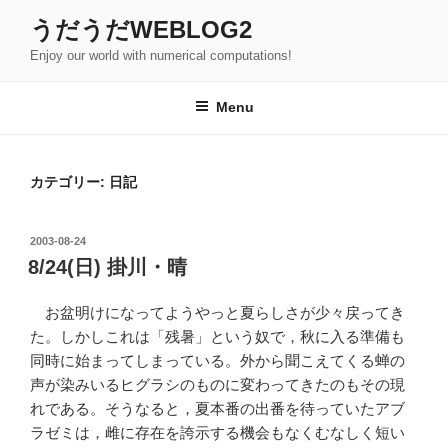
Skip
うだうだWEBLOG2
to
Enjoy our world with numerical computations!
content
Menu
カテゴリー:
日記
POSTED
2003-08-24
ON
8/24(日) 掛川・晴
お盆明けになってようやっと夏らしさが少々戻ってき
た。しかしこれは「残暑」という奴で，秋に入る準備も
同時に始まってしまっている。外から聞こえてくる蝉の
声が染みいるヒグラシのものに変わってきたのもその現
れである。そうなると，夏本番の出番を待っていたアブ
ラゼミは，雌に存在を誇示する機会もなくむなしく短い