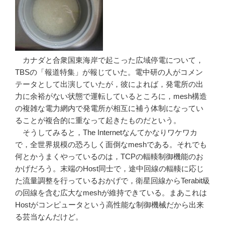
カナダと合衆国東海岸で起こった広域停電について，
TBSの「報道特集」が報じていた。電中研の人がコメン
テータとして出演していたが，彼によれば，発電所の出
力に余裕がない状態で運転しているところに，mesh構造
の複雑な電力網内で発電所が相互に補う体制になってい
ることが複合的に重なって起きたものだという。
そうしてみると，The Internetなんてかなりワケワカ
で，全世界規模の恐ろしく面倒なmeshである。それでも
何とかうまくやっているのは，TCPの輻輳制御機能のお
かげだろう。末端のHost同士で，途中回線の輻輳に応じ
た流量調整を行っているおかげで，衛星回線からTerabit級
の回線を含む広大なmeshが維持できている。まあこれは
Hostがコンピュータという高性能な制御機械だから出来
る芸当なんだけど。