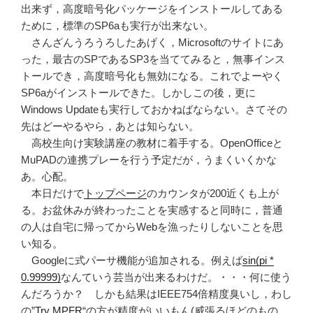
出来ず，高度暗号化パッケージをインストールしてある
ために，標準のSP6aも実行が出来ない。
さんざんうろうろしたあげく，Microsoftのサイトにあ
った，最古のSPであるSP3を当ててみると，無事インス
トールでき，高度暗号化も無効になる。これでよーやく
SP6aがインストールできた。しかしこの後，更に
Windows Updateも実行しておかねばならない。さてその
先はどーやるやら，あとは知らない。
高校生向け実験講座の教材に着手する。OpenOfficeと
MuPADの連携プレーを行う予定だが，うまくいくかな
あ。心配。
本日だけで
トップページ
のカウンタが200近くも上が
る。お盆休みが終わったことを実感すると同時に，普通
の人は自宅に帰ってからWebを漁ったりしないことを思
い知る。
Googleに式パーサ機能が追加される。例えば
sin(pi *
0.99999)
なんていう芸当が出来るわけだ。・・・何に使う
んだろうか？ しかも結果はIEEE754倍精度臭いし，わし
の”
Try MPFR
“の方が精度がいいもん(威張るほどのもの