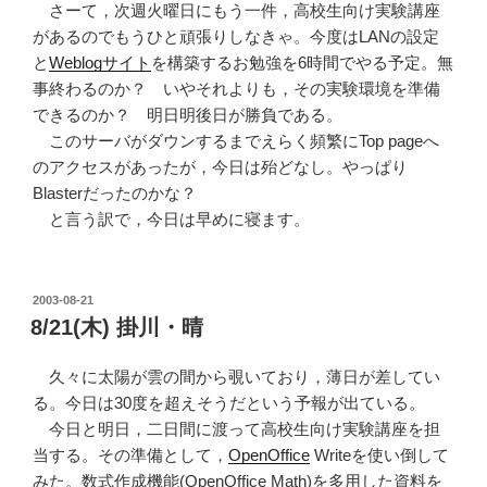
さーて，次週火曜日にもう一件，高校生向け実験講座
があるのでもうひと頑張りしなきゃ。今度はLANの設定
と
Weblogサイト
を構築するお勉強を6時間でやる予定。無
事終わるのか？ いやそれよりも，その実験環境を準備
できるのか？ 明日明後日が勝負である。
このサーバがダウンするまでえらく頻繁にTop pageへ
のアクセスがあったが，今日は殆どなし。やっぱり
Blasterだったのかな？
と言う訳で，今日は早めに寝ます。
POSTED
2003-08-21
ON
8/21(木) 掛川・晴
久々に太陽が雲の間から覗いており，薄日が差してい
る。今日は30度を超えそうだという予報が出ている。
今日と明日，二日間に渡って高校生向け実験講座を担
当する。その準備として，
OpenOffice
Writeを使い倒して
みた。数式作成機能(OpenOffice Math)を多用した資料を