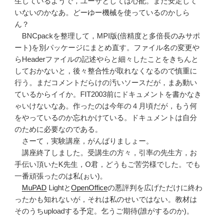
生しているようで，ユーザとしては心配。まだ安定して
いないのかなあ。どーゆー機械を使っているのかしら
ん？
BNCpackを整理して，MPI版(倍精度と多倍長のみサポ
ート)を別パッケージにまとめ直す。ファイル名の変更や
らHeaderファイルの記述やらと細々したことをきちんと
しておかないと，後々整合性が取れなくなるので慎重に
行う。まだコメントだらけの汚いソースだが，まあ動い
ているからイイか。FIT2003前にドキュメントを書かなき
ゃいけないなあ。作ったのは今年の４月頃だが，もう何
をやっているのか忘れかけている。ドキュメントは自分
のために必要なのである。
さーて，実験講座，がんばりましょー。
講座終了しました。受講生の方々，引率の先生方，お
手伝い頂いたK先生，O君，どうもご苦労様でした。でも
一番頑張ったのは私(ぉい)。
MuPAD
Lightと
OpenOffice
の悪評判を広げただけに終わ
ったかも知れないが，それは私のせいではない。教材は
そのうちuploadする予定。乞うご期待(誰がするのか)。