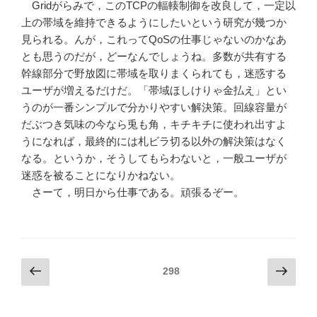
Gridがらみで，このTCPの輻輳制御を改良して，一定以
上の帯域を維持できるようにしたいという研究が幾つか
見られる。んが，これってQoSの仕事じゃないのかなあ
とも思うのだが，どーなんでしょうね。多数が共有する
幹線部分で野放図に帯域を取りまくられても，迷惑する
ユーザが増えるだけだ。「帯域ほしけりゃ金払え」とい
うのが一番シンプルで分かりやすい解決策。回線容量が
だぶつき気味の今なら兎も角，キチキチに使われ出すよ
うになれば，最終的には札ビラ切る以外の解決策はなく
なる。というか，そうしてもらわないと，一般ユーザが
迷惑を被ることになりかねない。
さーて，明日から仕事である。頑張るぞー。
投
Previous
Next
Page
298
page
page
稿
の