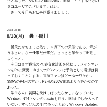
だと感じた。次の1.1とlocalize版に期待・・・するだけの
タコユーザでございます。はい。
さーて今日もお仕事頑張りましょう。
POSTED
2003-08-18
ON
8/18(月) 曇・掛川
曇天だがちょっと蒸す。６月下旬の天候である。蝉が
うるさい。さー仕事だ仕事だ。さっさと飯食って出勤し
ようっと。
今日はまず職場のPC静音化計画を発動し，メインマシ
ンをP4に変更，今までのP3マシンは予備として電源は切
っておくことにする。電源ファンはどーゆーワケか，
350WのP4用の方が，P3用の250W電源よりも静かなので
あった。
学生さんに質問を受け，ほったらかしになっていた
Windows NT4マシンのupdateを行う。IE5までしか入って
いない，すっぴんのNTであったため，Windows Updateが