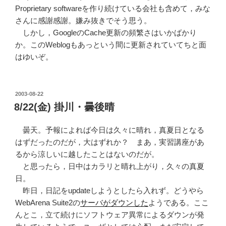
Proprietary softwareを作り続けている会社も含めて，みな
さんに感謝感謝。嫌み抜きでそう思う。
しかし，GoogleのCache更新の頻繁さはいかばかり
か。このWeblogもあっという間に更新されていてちと面
はゆいぞ。
POSTED
2003-08-22
ON
8/22(金) 掛川・曇後晴
曇天。予報によれば今日は久々に晴れ，真夏日となる
はずだったのだが，大はずれか？ まあ，実習講座があ
るから涼しいに越したことはないのだが。
と思ったら，日中はカラリと晴れ上がり，久々の真夏
日。
昨日，日記をupdateしようとしたら入れず。どうやら
WebArena Suite2の
サーバがダウンした
ようである。ここ
んとこ，立て続けにソフトウェア異常によるダウンが発