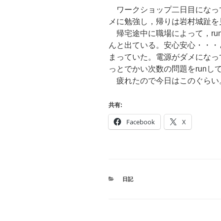
ワークショップ二日目になっ
メに勉強し，帰りは岩村城趾を
帰宅途中に職場によって，ru
んと出ている。安心安心・・・と思
まっていた。電源がダメになっ
っとでかい次数の問題をrun
疲れたので今日はこのぐらい
共有:
Facebook
X
CATEGORIES
日記