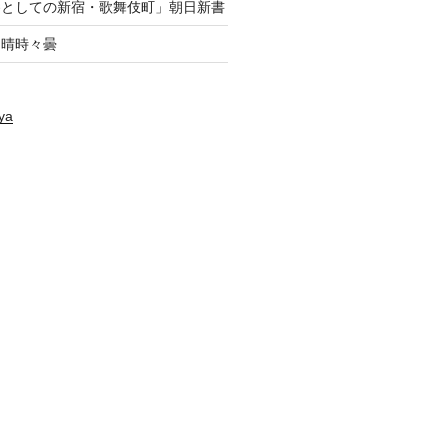
養としての新宿・歌舞伎町」朝日新書
府・晴時々曇
ya