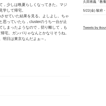
久田将義「教
て，少しは晩夏らしくなってきた。マジ
見学して帰宅。
5/22(金) 駿
nさせていた結果を見る。よしよし。ちゃ
っていたら，clusterのうち一台が止
てしまったようなので，切り離して，も
Tweets by tkou
して帰宅。ガンバりゃなんとかなりそうね。
。明日は東京なんだよぉ～。