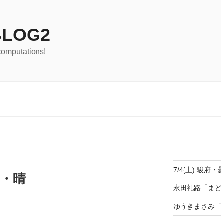
LOG2
computations!
7/4(土) 駿府・
川・晴
永田礼路「ま
ゆうきまさみ「