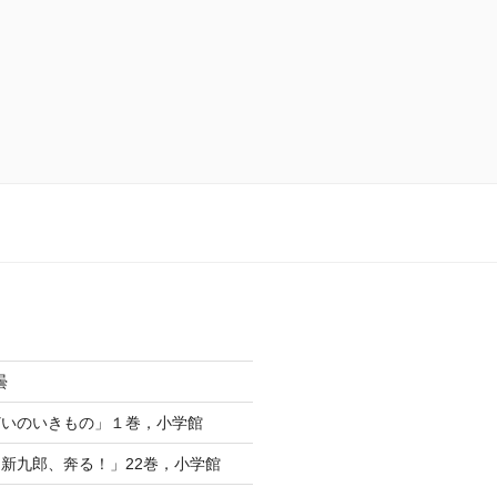
曇
どいのいきもの」１巻，小学館
新九郎、奔る！」22巻，小学館