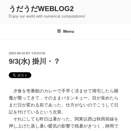
Skip
うだうだWEBLOG2
to
Enjoy our world with numerical computations!
content
Menu
POSTED
2003-09-03
BY
T.KOUYA
ON
9/3(水) 掛川・？
夕食を壱番館のカレーで手早く済ませて帰宅したら睡
魔が襲ってきて，そのままバタンキュー。目が覚めたら
まだ日が変わる前であった。仕方がないのでこうして日
記を付けているという次第。
それにしても昨日は暑かった。関東以西は秋雨前線を
押し上げた蒸し暑い暖気の影響で残暑がきつく，静岡で