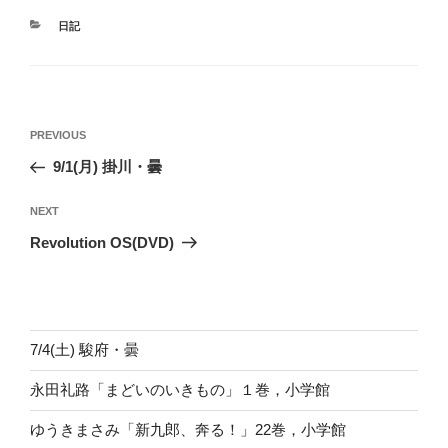
CATEGORIES
日記
投
Previous
PREVIOUS
稿
Post
9/1(月) 掛川・曇
ナ
ビ
Next
NEXT
ゲ
Post
Revolution OS(DVD)
ー
シ
ョ
ン
7/4(土) 駿府・曇
永田礼路「まどいのいきもの」１巻，小学館
ゆうきまさみ「新九郎、奔る！」22巻，小学館