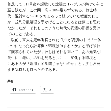
普及して，IT革命を謳歌した途端にITバブルが弾けて今に
至る訳だが，この間，高々30年足らずである。修士時
代，混雑するS-810をちょろっと触っていた程度のわし
が，並列分散処理を手かげることになるとは夢にも思わ
なかったが，それもこのような時代の変遷の影響を受け
てのことである。
以前，東大を定年退官されたI先生が講演の中で「一体
いつになったら計算機の環境はfixするのか」と半ば呆れ
て慨嘆されていたが，わしはそれを聞いて，あの元気なI
先生に「老い」の影を見ると共に，「変化する環境と共
にあるのが『応用』的学問じゃないのか」と，少し反発
する気持ちを持ったのである。
共有:
Facebook
X