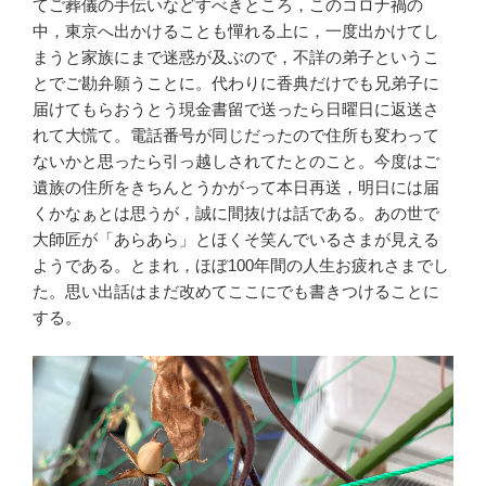
てご葬儀の手伝いなどすべきところ，このコロナ禍の
中，東京へ出かけることも憚れる上に，一度出かけてし
まうと家族にまで迷惑が及ぶので，不詳の弟子というこ
とでご勘弁願うことに。代わりに香典だけでも兄弟子に
届けてもらおうとう現金書留で送ったら日曜日に返送さ
れて大慌て。電話番号が同じだったので住所も変わって
ないかと思ったら引っ越しされてたとのこと。今度はご
遺族の住所をきちんとうかがって本日再送，明日には届
くかなぁとは思うが，誠に間抜けは話である。あの世で
大師匠が「あらあら」とほくそ笑んでいるさまが見える
ようである。とまれ，ほぼ100年間の人生お疲れさまでし
た。思い出話はまだ改めてここにでも書きつけることに
する。