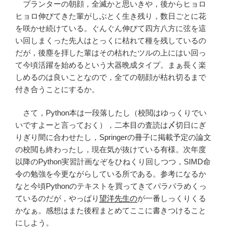
プランターの朝顔，全滅かと思いきや，後からヒョロ
ヒョロ伸びてきた輩がしぶとく生き残り，数日ごとに花
を咲かせ続けている。ぐんぐん伸びて四方八方に弦を這
い回しまくった先人はとっくに枯れて種を残しているの
だが，後塵を拝した輩はその枯れたツルの上にはい回っ
て今頃活躍を始めるという大器晩成タイプ。まぁ長く楽
しめるのは良いことなので，全ての朝顔が枯れ切るまで
付き合うことにするか。
さて，Python本は一段落したし（校閲はゆっくりでい
いですよーと言っておく），二本目の査読は〆切日にぎ
りぎり間に合わせたし，Springerの冊子に掲載予定の論文
の校閲も終わったし，現在気が抜けている有様。次年度
以降のPython実習計画なぞをひねくり回しつつ，SIMD命
令の勉強を今更ながらしている所である。参考になるか
なと今頃Pythonのテキストを買ってきてパラパラめくっ
ているのだが，やっぱり
望洋先生の
が一番しっくりくる
かなぁ。感想はまた後程まとめてここに書きつけること
にしよう。