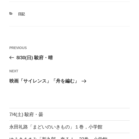
CATEGORIES
日記
投
Previous
PREVIOUS
稿
Post
8/30(日) 駿府・晴
ナ
ビ
Next
NEXT
ゲ
Post
映画「サイレンス」「舟を編む」
ー
シ
ョ
ン
7/4(土) 駿府・曇
永田礼路「まどいのいきもの」１巻，小学館