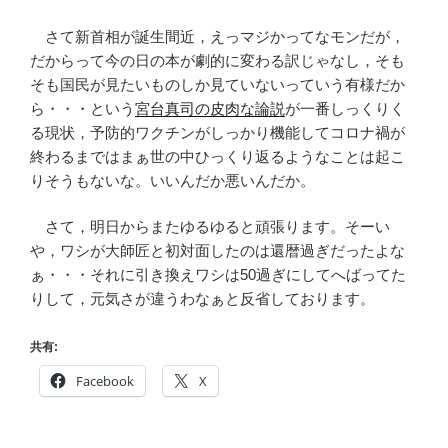
さて新首相が誕生間近，えっマジかってなモンだが，
だからって今の日の本が劇的に変わる訳じゃなし，そも
そも国民が見たいものしか見ていないっていう有様だか
ら・・・という
宮台真司の皮肉な論説
が一番しっくりく
る現状，予防的ワクチンがしっかり機能してコロナ禍が
終わるまではまぁ世の中ひっくり返るようなことは起こ
りそうもないな。いいんだか悪いんだか。
さて，明日からまたゆるゆると頑張ります。そーい
や，ワシが大師匠と初対面したのは還暦過ぎだったよな
ぁ・・・それに引き換えワシは50過ぎにしてへばってた
りして，元気さが違うわなぁと反省しております。
共有:
Facebook
X