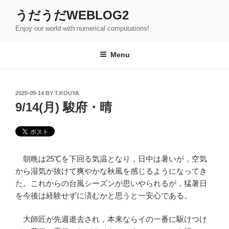
Skip
うだうだWEBLOG2
to
Enjoy our world with numerical computations!
content
Menu
POSTED
2020-09-14
BY
T.KOUYA
ON
9/14(月) 駿府・晴
朝晩は25℃を下回る気温となり，日中は暑いが，空気
から湿気が抜けて爽やかな秋風を感じるようになってき
た。これからの台風シーズンが思いやられるが，猛暑日
を今後は経験せずに済むかと思うと一安心である。
大師匠が先週逝去され，本来ならイの一番に駆けつけ