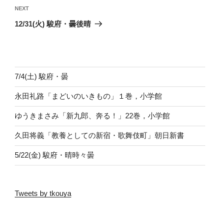
ビ
Next
NEXT
ゲ
Post
12/31(火) 駿府・曇後晴
ー
シ
ョ
ン
7/4(土) 駿府・曇
永田礼路「まどいのいきもの」１巻，小学館
ゆうきまさみ「新九郎、奔る！」22巻，小学館
久田将義「教養としての新宿・歌舞伎町」朝日新書
5/22(金) 駿府・晴時々曇
Tweets by tkouya