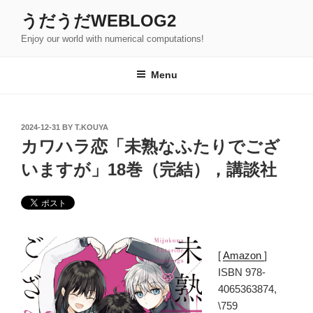
Skip
うだうだWEBLOG2
to
Enjoy our world with numerical computations!
content
Menu
POSTED
2024-12-31
BY
T.KOUYA
ON
カワハラ恋「未熟なふたりでござ
いますが」18巻（完結），講談社
[
Amazon
]
ISBN 978-
4065363874,
\759