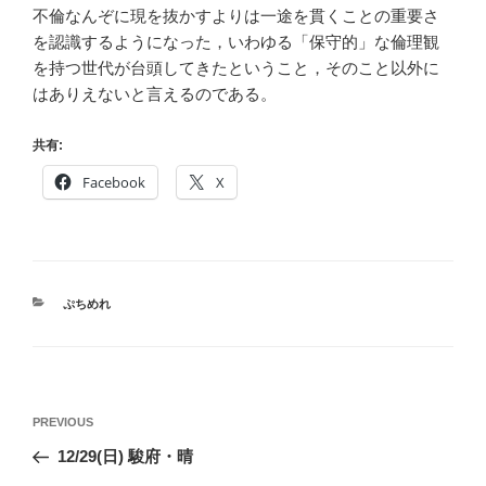
不倫なんぞに現を抜かすよりは一途を貫くことの重要さ
を認識するようになった，いわゆる「保守的」な倫理観
を持つ世代が台頭してきたということ，そのこと以外に
はありえないと言えるのである。
共有:
Facebook
X
CATEGORIES
ぷちめれ
投
Previous
PREVIOUS
稿
Post
12/29(日) 駿府・晴
ナ