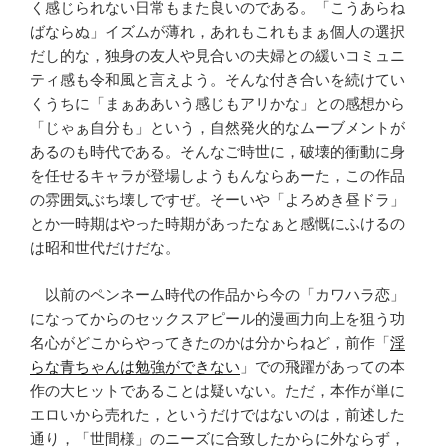
く感じられない日常もまた良いのである。「こうあらね
ばならぬ」イズムが薄れ，あれもこれもまぁ個人の選択
だし的な，独身の友人や見合いの夫婦との緩いコミュニ
ティ感も令和風と言えよう。そんな付き合いを続けてい
くうちに「まぁああいう感じもアリかな」との感想から
「じゃぁ自分も」という，自然発火的なムーブメントが
あるのも時代である。そんなご時世に，破壊的衝動に身
を任せるキャラが登場しようもんならあーた，この作品
の雰囲気ぶち壊しですぜ。そーいや「よろめき昼ドラ」
とか一時期はやった時期があったなぁと感慨にふけるの
は昭和世代だけだな。
以前のペンネーム時代の作品から今の「カワハラ恋」
になってからのセックスアピール的漫画力向上を狙う功
名心がどこからやってきたのかは分からねど，前作「
淫
らな青ちゃんは勉強ができない
」での飛躍があっての本
作の大ヒットであることは疑いない。ただ，本作が単に
エロいから売れた，というだけではないのは，前述した
通り，「世間様」のニーズに合致したからに外ならず，