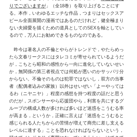
りでございますが
」（全18巻）を取り上げることにす
る。本作，いわゆるエッチな作品，つまりはセックスア
ピール全面展開の漫画ではあるのだけれど，健全極まり
ない夫婦愛を描くための道具としてのSEXを軸としてい
るので，万人にお勧めできるものなのである。
昨今は著名人の不倫とやらがトレンドで，やたらめっ
たら文春リークスにはタレコミが寄せられているようだ
が，こちとら昭和の感性から一向に進化していないせい
か，無関係の第三者視点では何処が悪いのかサッパリ分
からない。不倫そのものは犯罪ではないし，双方の当事
者（配偶者込みの家族）以外はせいぜい「よーやっては
るわ（ニヤニヤ）」程度の感想を持つ程度の話だと思う
のだが，スポンサーやら応援団やら，利害を共にするグ
ループの構成人数が多ければ多いほど迷惑をこうむる率
が高まる，というか，正確に言えば「迷惑をこうむると
感じられる人たちからの苦情が増えて商売に差し支える
レベルに達する」ことを恐れなければならないという，