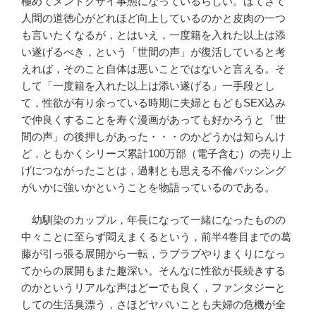
極めてメンドクサイ事態になっているらしい。はてさて
人間の道徳心がどれほど向上しているのかと皮肉の一つ
も言いたくなるが，とはいえ，一度籍を入れた以上は添
い遂げるべき，という「世間の声」が復活していると考
えれば，そのこと自体は悪いことではないと言える。そ
して「一度籍を入れた以上は添い遂げる」一手段とし
て，性欲が有り余っている時期に夫婦ともどもSEX込み
で仲良くすることを寿ぐ漫画があっても好かろうと「世
間の声」の後押しがあった・・・のかどうかは知らんけ
ど，ともかくシリーズ累計100万部（電子含む）の売り上
げにつながったことは，過剰とも思える不倫バッシング
がいかに強いかということを物語っているのである。
幼馴染のカップル，年長になって一緒になったものの
中々ことに至らず悶えまくるという，前半4巻目までの葛
藤が引っ張る展開から一転，ラブラブやりまくりになっ
てからの展開もまた趣深い。そんなに性欲が長続きする
のかというリアルな声はどーでも良く，ファンタジーと
しての生活臭漂う，さほどヤバいことも夫婦の危機が全