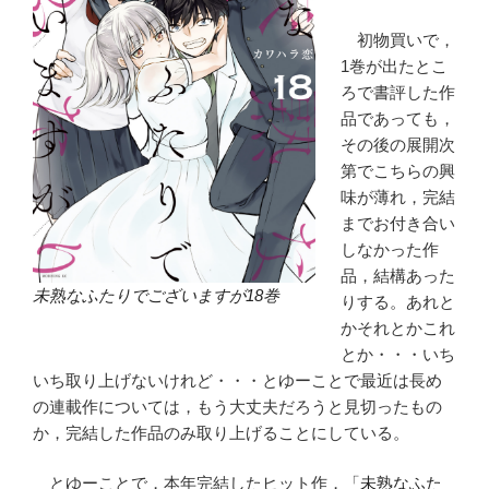
初物買いで，
1巻が出たとこ
ろで書評した作
品であっても，
その後の展開次
第でこちらの興
味が薄れ，完結
までお付き合い
しなかった作
品，結構あった
未熟なふたりでございますが18巻
りする。あれと
かそれとかこれ
とか・・・いち
いち取り上げないけれど・・・とゆーことで最近は長め
の連載作については，もう大丈夫だろうと見切ったもの
か，完結した作品のみ取り上げることにしている。
とゆーことで，本年完結したヒット作，「
未熟なふた