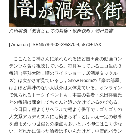
久田将義「教養としての新宿・歌舞伎町」朝日新書
[
Amazon
] ISBN978-4-02-295370-4, \870+TAX
ここんとこ神さんに呆れられるほど吉田豪の動画コン
テンツを貪り視聴している。毎月やっているニコ生の３
番組（平熱大陸，噂のワイドショー，居酒屋タックル
ズ）は欠かさず見ているし，Show Roomの「豪の部屋」
はよほど興味のない人以外は大体見ている。オンライン
で見られるトークイベントも，本書の著者・久田将義氏
との番組は課金してちゃんと追いかけているのである。
今日日，程よくリベラルで程よく保守で，ゴリゴリの
人文系アカデミズムにも染まらず，とはいえ一定の教養
を踏まえつつ世俗との接点も多いという御仁はごく少な
い。どれかに偏った論者は多いんだけど，中庸的バラン