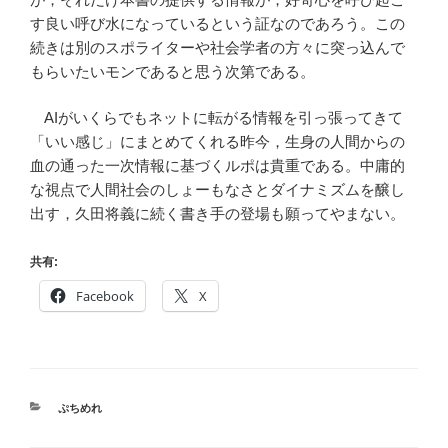
す良い呼び水になっているという証なのであろう。この
続きは別のスポライターや社会学者の方々に突っ込んで
もらいたいモンであると思う次第である。
AIがいくらでもネットに転がる情報を引っ張ってきて
「いい感じ」にまとめてくれる昨今，生身の人間からの
血の通った一次情報に基づくルポは貴重である。中庸的
な視点で人間社会のしょーもなさとダイナミズムを醸し
出す，久田将義に続く書き手の登場も願ってやまない。
共有:
Facebook
X
CATEGORIES
ぷちめれ