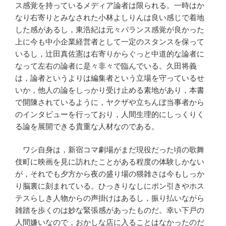
ス感覚を持っているメディア論者は限られる。一時はか
なり右寄りとみなされた小林よしりんは良い感じで着地
した感があるし，東浩紀は元々バランス感覚が良かった
上に今も中小企業経営者として一定のスタンスを保って
いるし，辻田真佐憲は右寄りからぐっと中道的な論者に
なって左右の論者に是々非々で臨んでいる。久田将義
は，論者というよりは編集者という立場を守っているせ
いか，他人の論をしっかり受け止める素地があり，本書
で開陳されているように，ヤクザや立ちんぼ当事者から
のインタビューを行っており，人間生理的にしっくりく
る論を展開できる貴重な人材なのである。
ワシ自身は，新宿コマ劇場がまだ現役だった頃の歌舞
伎町に映画を見に訪れたことがある程度の体験しかない
が，それでも夕方から夜の盛り場の猥雑さは今もしっか
り脳裏に刻まれている。ひっきりなしにポン引きやホス
テスらしき人物からの声掛けはあるし，振り払いながら
雑踏を歩くのは妙な緊張感があったものだ。幸い下戸の
人間嫌いなので，おかしな店に入ることはなかったのだ