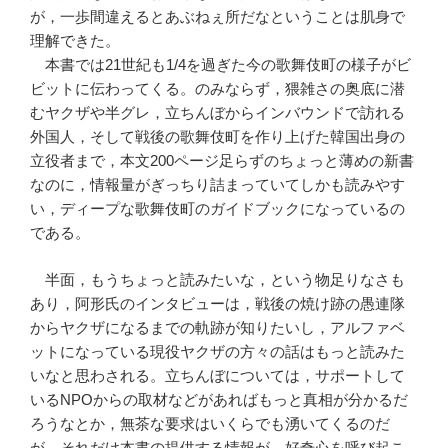
が，一歩間違えるとあぶねぇ所だなということは肌身で
理解できた。
本書では21世紀も1/4を過ぎた今の歌舞伎町の様子がビ
ビットに伝わってくる。のみならず，猥雑さの奥底に潜
むヤクザや半グレ，立ちんぼからインバウンドで訪れる
外国人，そして戦後の歌舞伎町を作り上げた韓国出身の
立役者まで，本文200ページ足らずのちょっと薄めの新書
なのに，情報量がぎっちり詰まっていてしかも読みやす
い，ディープな歌舞伎町のガイドブックになっているの
である。
半面，もうちょっと読みたいな，という物足りなさも
あり，阿形氏のインタビューは，戦後の焼け跡の愚連隊
からヤクザになるまでの軌跡が知りたいし，アルファベ
ットになっている現役ヤクザの方々の話はもっと読みた
いなと思わされる。立ちんぼについては，サポートして
いるNPOからの取材などがあればもっと真相が分かるだ
ろうなとか，無茶な要求はいくらでも湧いてくるのだ
が，それだけ本書の提供する情報が，好奇心を呼び起こ