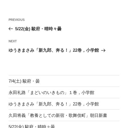
投
Previous
PREVIOUS
稿
Post
5/22(金) 駿府・晴時々曇
ナ
ビ
Next
NEXT
ゲ
Post
ゆうきまさみ「新九郎、奔る！」22巻，小学館
ー
シ
ョ
ン
7/4(土) 駿府・曇
永田礼路「まどいのいきもの」１巻，小学館
ゆうきまさみ「新九郎、奔る！」22巻，小学館
久田将義「教養としての新宿・歌舞伎町」朝日新書
5/22(金) 駿府・晴時々曇