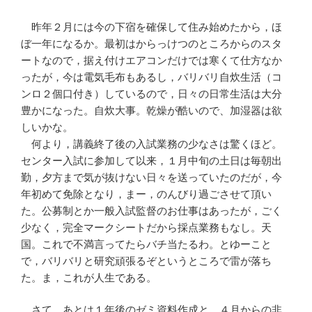
昨年２月には今の下宿を確保して住み始めたから，ほ
ぼ一年になるか。最初はからっけつのところからのスタ
ートなので，据え付けエアコンだけでは寒くて仕方なか
ったが，今は電気毛布もあるし，バリバリ自炊生活（コ
ンロ２個口付き）しているので，日々の日常生活は大分
豊かになった。自炊大事。乾燥が酷いので、加湿器は欲
しいかな。
何より，講義終了後の入試業務の少なさは驚くほど。
センター入試に参加して以来，１月中旬の土日は毎朝出
勤，夕方まで気が抜けない日々を送っていたのだが，今
年初めて免除となり，まー，のんびり過ごさせて頂い
た。公募制とか一般入試監督のお仕事はあったが，ごく
少なく，完全マークシートだから採点業務もなし。天
国。これで不満言ってたらバチ当たるわ。とゆーこと
で，バリバリと研究頑張るぞというところで雷が落ち
た。ま，これが人生である。
さて，あとは１年後のゼミ資料作成と，４月からの非