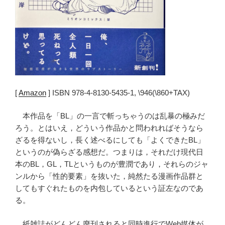
[
Amazon
] ISBN 978-4-8130-5435-1, \946(\860+TAX)
本作品を「BL」の一言で斬っちゃうのは乱暴の極みだ
ろう。とはいえ，どういう作品かと問われればそうなら
ざるを得ないし，長く述べるにしても「よくできたBL」
というのが偽らざる感想だ。つまりは，それだけ現代日
本のBL，GL，TLというものが豊潤であり，それらのジャ
ンルから「性的要素」を抜いた，純然たる漫画作品群と
してもすぐれたものを内包しているという証左なのであ
る。
紙雑誌がどんどん廃刊されると同時進行でWeb媒体が