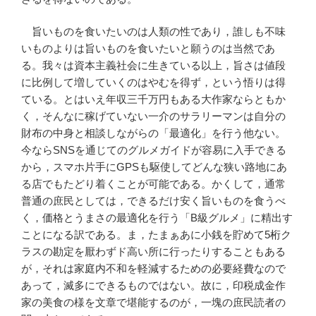
旨いものを食いたいのは人類の性であり，誰しも不味
いものよりは旨いものを食いたいと願うのは当然であ
る。我々は資本主義社会に生きている以上，旨さは値段
に比例して増していくのはやむを得ず，という悟りは得
ている。とはいえ年収三千万円もある大作家ならともか
く，そんなに稼げていない一介のサラリーマンは自分の
財布の中身と相談しながらの「最適化」を行う他ない。
今ならSNSを通じてのグルメガイドが容易に入手できる
から，スマホ片手にGPSも駆使してどんな狭い路地にあ
る店でもたどり着くことが可能である。かくして，通常
普通の庶民としては，できるだけ安く旨いものを食うべ
く，価格とうまさの最適化を行う「B級グルメ」に精出す
ことになる訳である。ま，たまぁあに小銭を貯めて5桁ク
ラスの勘定を厭わずド高い所に行ったりすることもある
が，それは家庭内不和を軽減するための必要経費なので
あって，滅多にできるものではない。故に，印税成金作
家の美食の様を文章で堪能するのが，一塊の庶民読者の