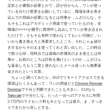
定款とか書類が必要とかで，訳が分からん，ワシが使っ
ている分だけ変更をお願いしているに，職場全体を巻き
込んでの登録が必要になるとは何事か，ふざけんな，そ
もそもこれはアカデミック用途で使っていたものを，全
職場の××××が勝手に商用申し込みしてワシが巻き込まれ
ただけで，そもそも有料で使わなくてもいい代物だ，い
いから書き換えろと再要求したところ，それじゃぁ値引
きするからそのまま使ってくれと言い出した。この時点
で怒り心頭，現時点では虚偽の所属先のまま使えとは何
事か，お前のところは詐欺を働けというのか，ふざけん
な返金しろもう二度と使わないとメール送ったら無事返
金されたという次第。
ちょっと調べてみたら，GUIでリモートアクセスできる
環境はたくさんあって，ワシの用途だと
Chrome Remote
Desktop
で十分と判断できたことも大きい。CUIなら
Tailscale
で十分だしな。たった一台へのアクセスに年間
2.7万円のライセンス料も今となっては過大。ま，すっき
りできたから良しとする。