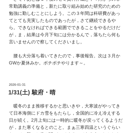
常勤講義の準備と，新たに取り組み始めた研究のための
勉強に勤しむことにしよう。この３年間は科研費があっ
てとても充実したものであったが，さて継続できるや
ら。できなければできる範囲でできることをやるだけだ
が，ま，結果は今月下旬には分かるんで，落ちたら何も
言いませんので察してくださいまし。
腰も大分落ち着いてきたので，事後報告。次は３月か
GWか夏休みか。ボチボチやります～。
POSTED
2026-01-31
ON
1/31(土) 駿府・晴
暖冬のまま推移するかと思いきや，大寒波がやってき
て日本海側にドカ雪をもたらし，全国的に冷え冷えする
日が続く。2月上旬には一時的に暖冬が戻ってくるようだ
が，また寒くなるとのこと。まぁ三寒四温というぐらい