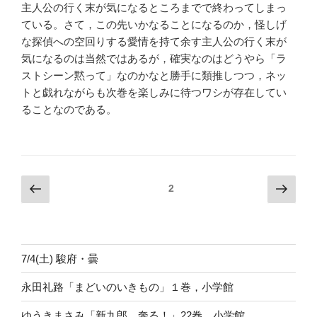
主人公の行く末が気になるところまでで終わってしまっ
ている。さて，この先いかなることになるのか，怪しげ
な探偵への空回りする愛情を持て余す主人公の行く末が
気になるのは当然ではあるが，確実なのはどうやら「ラ
ストシーン黙って」なのかなと勝手に類推しつつ，ネッ
トと戯れながらも次巻を楽しみに待つワシが存在してい
ることなのである。
投
Previous
Next
Page
2
page
page
稿
の
ペ
7/4(土) 駿府・曇
ー
ジ
永田礼路「まどいのいきもの」１巻，小学館
送
ゆうきまさみ「新九郎、奔る！」22巻，小学館