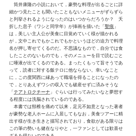
筒井康隆の小説において，豪勢な料理が出るごとに詳
細かつ見たことも聞いたこともないメニューがずらずら
と列挙されるようになったのはいつからだろうか？ 夭
折した息子（ワシと同学年）が挿画を描いた「
聖痕
」
は，美しい主人公が美食に目覚めていく様が描かれる
が，文中これでもかこれでもかというほどの迫力で料理
名が押し寄せてくるのだ。不思議なもので，自分では食
したことのないものでも，そのメニューを目で読むごと
に唾液が出てくるのである。まったくもって旨そうであ
って，読者に対する飯テロに他ならない。幸いなこと
に，この度関西に縁あって職場を得ることになったの
で，とりあえずワシの収入でも破産せずに済みそうな
「
テアトロクチーナ
」ぐらいは行ってみたいなと夢想す
る程度には洗脳されているのである。
本書では頸椎を痛めて以来，足元不如意となった著者
が豪勢な老人ホームに入居してもなお，美食ツアーに精
出す様が生き生きと描写されており，食欲がある限りは
この筆の勢いも健在なりやと，一ファンとしては歓喜せ
ざるを得ないのである。