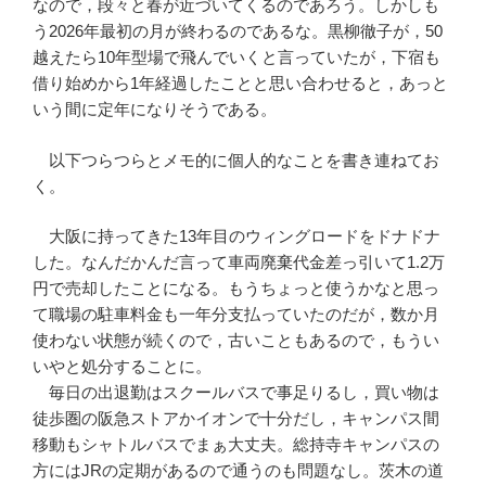
なので，段々と春が近づいてくるのであろう。しかしも
う2026年最初の月が終わるのであるな。黒柳徹子が，50
越えたら10年型場で飛んでいくと言っていたが，下宿も
借り始めから1年経過したことと思い合わせると，あっと
いう間に定年になりそうである。
以下つらつらとメモ的に個人的なことを書き連ねてお
く。
大阪に持ってきた13年目のウィングロードをドナドナ
した。なんだかんだ言って車両廃棄代金差っ引いて1.2万
円で売却したことになる。もうちょっと使うかなと思っ
て職場の駐車料金も一年分支払っていたのだが，数か月
使わない状態が続くので，古いこともあるので，もうい
いやと処分することに。
毎日の出退勤はスクールバスで事足りるし，買い物は
徒歩圏の阪急ストアかイオンで十分だし，キャンパス間
移動もシャトルバスでまぁ大丈夫。総持寺キャンパスの
方にはJRの定期があるので通うのも問題なし。茨木の道