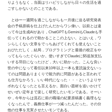
りようもなく，当面はリハビリしながら日々の生活を過
ごすしかないとのことである。
とゆー一週間を過ごしながらも一月後に迫る研究発表
会の予稿原稿を仕上げたんだからワシ偉い。以前とは違
って今は生成AIがあり，ChatGPTもGeminiもClaudeも手
伝ってくれるので助かることこの上ない。とはいえ，ワ
シらしくない文章をでっちあげてくれても使えないこと
おびただしく，結局，プログラミングと最後の校正をや
ってもらったぐらいか。使いすぎてClaudeに$5追加支払
いする羽目になったけど，大いに助かった。こんな良い
世の中になって着任以来10年以上一本も査読論文ないっ
てのは問題ありまくりで能力的に問題があると言われて
も仕方なかろう。いい時代になった・・・というよりサ
ボれなくなったとも言えるか。面白い題材を追いかけて
せいぜい定年まで楽しく研究したいモンである。そーい
や，今年からは流石に前の職場の紀要原稿書く義理もな
くなったんで，義務仕事が一つ減ったんだった。その分
他の仕事を充実させたいモンである。