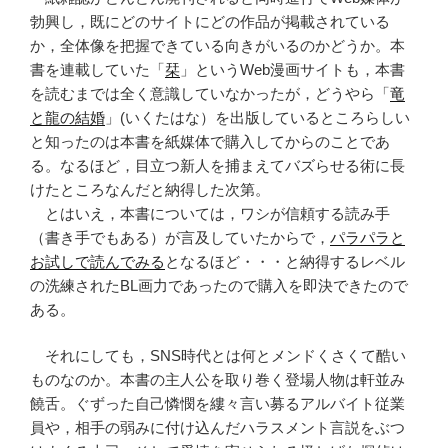
勃興し，既にどのサイトにどの作品が掲載されている
か，全体像を把握できている向きがいるのかどうか。本
書を連載していた「
栞
」というWeb漫画サイトも，本書
を読むまでは全く意識していなかったが，どうやら「
竜
と龍の結婚
」(いくたはな）を出版しているところらしい
と知ったのは本書を紙媒体で購入してからのことであ
る。なるほど，目立つ新人を捕まえてバズらせる術に長
けたところなんだと納得した次第。
とはいえ，本書については，ワシが信頼する読み手
（書き手でもある）が言及していたからで，
パラパラと
お試しで読んでみる
となるほど・・・と納得するレベル
の洗練されたBL画力であったので購入を即決できたので
ある。
それにしても，SNS時代とは何とメンドくさくて酷い
ものなのか。本書の主人公を取り巻く登場人物は軒並み
饒舌。ぐずった自己憐憫を縷々言い募るアルバイト従業
員や，相手の弱みに付け込んだハラスメント言説をぶつ