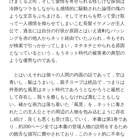
けまくる上司，そして愛情を寄せられる怪しげな探偵は
冷静なツラをしながらも感情的に駆動された論理の塊の
ような文言をぶちまける。そしてそれらを黙って受け取
って一人感情を拗らせてしまいこむ長髪イケメンが主人
公で，過去には自分の行状が原因とはいえ過剰なバッシ
ングを赤の他人からネット経由でいたぶられ，今もそれ
が検索で引っかかってしまい，ネチネチとやられる原因
となっているという，もうネット時代の被害者の典型の
ような優男なのである。
とはいえそれは個々の人間の内面の話であって，空は
青いし，飯はうまいし，親子スープは絶品で，つまりは
外形的な風景はネット時代であろうとなかろうと厳然と
して存在し，我々を癒しもしなければ蔑むこともしな
い。確かな画力は落ち着いた「風景」を，ネットに毒さ
れたこの主人公とその周辺の人物を包み込むように存在
し続け，良くも悪くも受け流していく。本書は第1巻であ
り，約200ページ全ては本書の登場人物の説明をするため
の饒舌な描写に費やされており，このネット的に不幸な