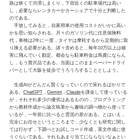
路は狭くて渋滞しまくり，下宿近くの駐車場代は高い
し，必要ならレンタカーかカーシェアで十分と判断した
のである。
手放してみると，自家用車の使用コストがいかに高い
かを思い知らされる。月々のガソリン代に任意保険料
代，車検は2年に一度，タイヤは摩耗するから定期的に取
り換える必要がある。諸々含めると，毎年10万以上は確
実に飛んでいく勘定。都会なら駐車料金は馬鹿にならん
し，もう贅沢品である。当面はこのままペーパードライ
バーとして大阪を徒歩でうろうろすることとしよう。
生成AIがどんどん賢くなっていくので呆れるばかりで
ある。
ChatGPT
，
Gemini
，
Claude
を課金して使っている
が，それぞれ多少の優劣はあるものの，プログラミング
から教材作成から論文執筆から趣味の調べ物から使って
いるが，一年前に比べると雲泥の差がある。とはいえ，
完全にお任せというところまで，少なくとも研究に関し
ては行かず，下調べとお試しコード作成，英文作成に使
うぐらいである。それもあまり当てにならないなぁとい