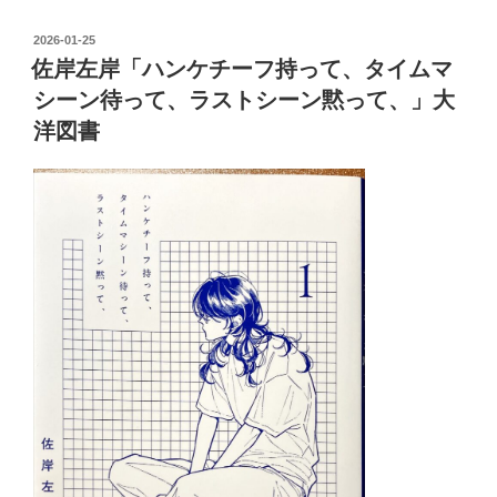
POSTED
2026-01-25
ON
佐岸左岸「ハンケチーフ持って、タイムマ
シーン待って、ラストシーン黙って、」大
洋図書