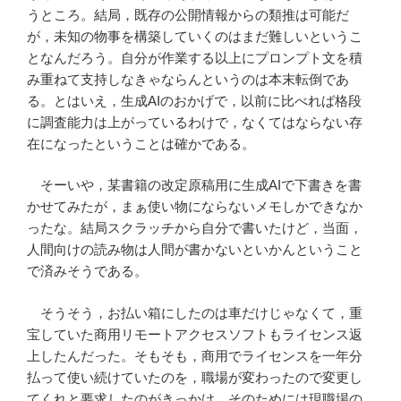
うところ。結局，既存の公開情報からの類推は可能だ
が，未知の物事を構築していくのはまだ難しいというこ
となんだろう。自分が作業する以上にプロンプト文を積
み重ねて支持しなきゃならんというのは本末転倒であ
る。とはいえ，生成AIのおかげで，以前に比べれば格段
に調査能力は上がっているわけで，なくてはならない存
在になったということは確かである。
そーいや，某書籍の改定原稿用に生成AIで下書きを書
かせてみたが，まぁ使い物にならないメモしかできなか
ったな。結局スクラッチから自分で書いたけど，当面，
人間向けの読み物は人間が書かないといかんということ
で済みそうである。
そうそう，お払い箱にしたのは車だけじゃなくて，重
宝していた商用リモートアクセスソフトもライセンス返
上したんだった。そもそも，商用でライセンスを一年分
払って使い続けていたのを，職場が変わったので変更し
てくれと要求したのがきっかけ。そのためには現職場の