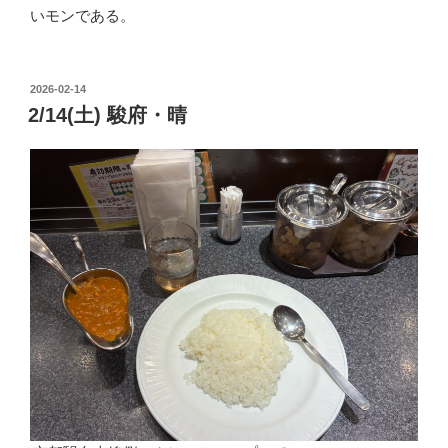
いモンである。
POSTED
2026-02-14
ON
2/14(土) 駿府・晴