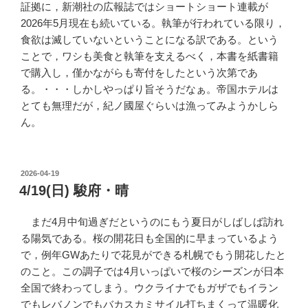
証拠に，新潮社の広報誌ではショートショート連載が
2026年5月現在も続いている。執筆が行われている限り，
食欲は滅していないということになる訳である。という
ことで，ワシも美食と執筆を支えるべく，本書を紙書籍
で購入し，僅かながらも寄付をしたという次第であ
る。・・・しかしやっぱり旨そうだなぁ。帝国ホテルは
とても無理だが，紀ノ國屋ぐらいは漁ってみようかしら
ん。
POSTED
2026-04-19
ON
4/19(日) 駿府・晴
まだ4月中旬過ぎだというのにもう夏日がしばしば訪れ
る陽気である。桜の開花日も全国的に早まっているよう
で，例年GWあたりで花見ができる札幌でもう開花したと
のこと。この調子では4月いっぱいで桜のシーズンが日本
全国で終わってしまう。ウクライナでもガザでもイラン
でもレバノンでもバカスカミサイル打ちまくって温暖化