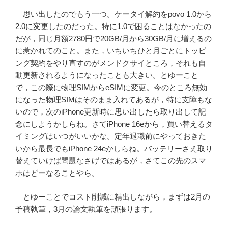
思い出したのでもう一つ。ケータイ解約をpovo 1.0から
2.0に変更したのだった。特に1.0で困ることはなかったの
だが，同じ月額2780円で20GB/月から30GB/月に増えるの
に惹かれてのこと。また，いちいちひと月ごとにトッピ
ング契約をやり直すのがメンドクサイところ，それも自
動更新されるようになったことも大きい。とゆーこと
で，この際に物理SIMからeSIMに変更。今のところ無効
になった物理SIMはそのまま入れてあるが，特に支障もな
いので，次のiPhone更新時に思い出したら取り出して記
念にしようかしらね。さてiPhone 16eから，買い替えるタ
イミングはいつがいいかな。定年退職前にやっておきた
いから最長でもiPhone 24eかしらね。バッテリーさえ取り
替えていけば問題なさげではあるが，さてこの先のスマ
ホはどーなることやら。
とゆーことでコスト削減に精出しながら，まずは2月の
予稿執筆，3月の論文執筆を頑張ります。