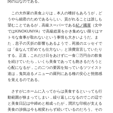
関の山なのである。
この大作家の美食ぶりは，本人の嗜好もあろうが，ど
うやら細君のためであるらしい。貢がれることは誰しも
望むことであるが，高級スーパーである
紀ノ國屋
（文中
ではKINOKUNIYA）で高級総菜をかき集めない限りはマ
トモな食事が取れないという事情も大きいようだ。ま
た，息子の夭折の影響もあるようで，死後のエッセイで
は「金なんて貯めても仕方ない」と浪費宣言していたり
する。正直，これだけ日をあけずに一食〇万円台の飲食
を続けていたら，いくら美食であっても飽きるだろうと
心配になるが，この二つの要因を知っているツツイスト
達は，鬼気迫るメニューの羅列にある種の安心と恍惚感
を覚えるのである。
さすがにホームに入ってからは美食するといっても行
動範囲が狭まってしまい，繰り返しになるのでこの辺で
と美食日記は中締めと相成ったが，潤沢な印税が支える
美食の渉猟は今も相変わらず続いているのだろう。その