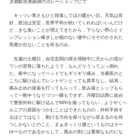
京都駅在来線側のカレーショップにて
キッツい寒さもひと段落してほの暖かい日。天気は良
好，政治は安定，世界平和が続いてくれればいいんだけ
ど，きな臭いことが増えてきたから，下らない野心とイ
ンプレッション稼ぎしか能のない連中にそそのかされた
馬鹿が出ないことを祈るのみ。
先週の土曜日，自宅玄関の掃き掃除中に天からの雷が
ワシの背骨に落ちたようで，もんどりうってぶっ倒れ
た。夜中になってベッドでもギリギリ痛み，当番医のと
ころに駆け込んでレントゲンとっても異常なし。結局，
痛み止めの座薬を打ってもらって，飲み薬とシップもら
って一晩中うなりつつ一睡もできず。月曜日以降に改め
て整形外科に駆け込んでMRIを撮ってもらい，ようやくヘ
ルニアの原因をつかむことはできたものの，外科手術す
るほどではなく，動ける方向を探りながら収まるのを待
つしかないとのこと。まぁぎっくり腰というものはそー
ゆーものであるからして，痛みの割には重篤なものにな