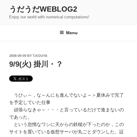
Skip
うだうだWEBLOG2
to
Enjoy our world with numerical computations!
content
Menu
POSTED
2008-09-09
BY
T.KOUYA
ON
9/9(火) 掛川・？
うひぃ～，な～んにも進んでないよ～＞夏休みで完了
を予定していた仕事
頑張らなきゃ～・・・と言っているだけで進まないの
であった。
という怠惰なワシに天からの鉄槌が下ったのか，この
サイトを置いている仮想サーバが丸ごとダウンした。証