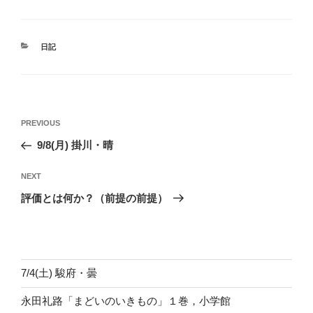
CATEGORIES
日記
投
Previous
PREVIOUS
稿
Post
9/8(月) 掛川・晴
ナ
ビ
Next
NEXT
ゲ
Post
評価とは何か？（前提の前提）
ー
シ
ョ
ン
7/4(土) 駿府・曇
永田礼路「まどいのいきもの」１巻，小学館