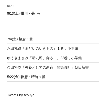
ビ
Next
NEXT
ゲ
Post
9/13(土) 掛川・曇
ー
シ
ョ
ン
7/4(土) 駿府・曇
永田礼路「まどいのいきもの」１巻，小学館
ゆうきまさみ「新九郎、奔る！」22巻，小学館
久田将義「教養としての新宿・歌舞伎町」朝日新書
5/22(金) 駿府・晴時々曇
Tweets by tkouya