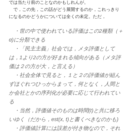
では当たり前のことなのかもしれんが。
で，この先，この話がどう展開するのか，これっきり
になるのかどうかについては全くの未定。ただ，
・世の中で使われている評価はこの2種類（＋
α)に分類できる
・「民主主義」社会では，メタ評価として
は，1より2の方が好まれる傾向がある（メタ評
価は２の方が大，と言える）
・社会全体で見ると，１と２の評価値が組ん
ずほぐれつひっからまって，何となく，人間と
か会社とかの序列化が必要に応じて行われてい
る
・当然，評価値そのものは時間(t)と共に移ろ
いゆく（だから，est(x, t)と書くべきなのかも)
・評価値計算には誤差が付き物なので，それ