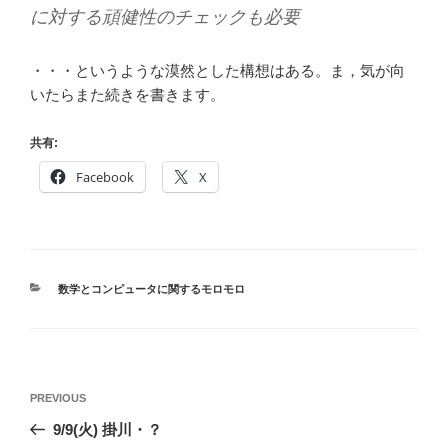
に対する頑健性のチェックも必要
・・・というような漠然とした構想はある。ま，気が向
いたらまた続きを書きます。
共有:
Facebook
X
CATEGORIES
数学とコンピュータに関するモロモロ
投
Previous
PREVIOUS
稿
Post
9/9(火) 掛川・？
ナ