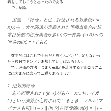
義をしておこうと思ったのである。
で，結論。
定義 「評価」とは，評価される対象物x (in
X)から，大小関係が定義された評価点集合R(通
常は実数の部分集合が多い)の一要素r (in R)への
写像est(x) = rである。
数学的にはこれで十分だと思うんだけど，足りなかっ
たら後付でドンドン追加していけばよろしい。
で，評価の方法，つまりest(x)を計算するアルゴリズム
には大まかに言って二通りあるようだ。
1. 絶対的評価
ある固定されたt (in X)があり，Xにおいて差
(-)という演算が定義されているとき，ノルム(マ
イナスも可)|| t – x || (in R)を評価値est(x) = || t –