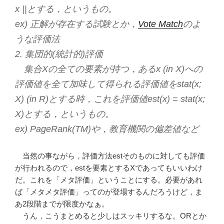
x ||とする，というもの。
ex) 正解が存在する試験とか，
Vote Match
のよ
うな評価法
2. 集団的(統計的)評価
集合Xの全ての要素が持つ，あるx (in X)への
評価値を全て加味して得られる評価値をstat(x;
X) (in R)とする時，これを評価値est(x) = stat(x;
X)とする，というもの。
ex) PageRank(TM)や，教育機関の偏差値など
当然の事ながら，評価方法estそのものに対しても評価
が行われるので，estを要素とするXであってもいいわけ
だ。これを「メタ評価」ということにする。必要があれ
ば「メタメタ評価」ってのが登場するんだろうけど，ま
あ2段階までが限度かなぁ。
うん，こうまとめると少しはスッキリするな。ORとか