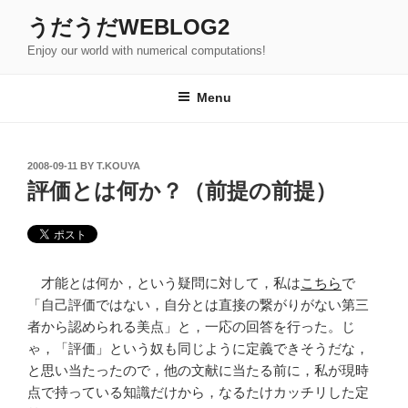
Skip
うだうだWEBLOG2
to
Enjoy our world with numerical computations!
content
Menu
POSTED
2008-09-11
BY
T.KOUYA
ON
評価とは何か？（前提の前提）
才能とは何か，という疑問に対して，私は
こちら
で
「自己評価ではない，自分とは直接の繋がりがない第三
者から認められる美点」と，一応の回答を行った。じ
ゃ，「評価」という奴も同じように定義できそうだな，
と思い当たったので，他の文献に当たる前に，私が現時
点で持っている知識だけから，なるたけカッチリした定