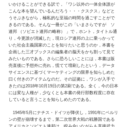
いかけることができる訳で，「ワシ以外の一体全体誰が
こんな本を望んでいるんだろう・・・クスクス」などと
うそぶきながら，極私的な至福の時間を過ごすことがで
きるのである。そんな一冊がこの「いまさらですが ソ
連邦 （ソビエト連邦の略称） 」で，ホント，タイトル通
り，今更誰が消滅した，現ロシア連邦の上に乗っかって
いた社会主義国家のことを知りたいと思うのか，本書を
企画した三才ブックスの編集者の脳天をかち割って見て
みたいものである。さらに恐ろしいことには，本書は販
売直後に予想外に売れ，慌てて増刷したという，データ
サイエンスに基づくマーケティングの限界を知らしめた
曰く付きのアイテムなのだ。その証拠に，ワシが入手で
きたのは2018年10月19日の第2刷である。全く，今の日本
には変な人種が，少なくとも本書の発行部数程度に存在
していると言うことを知らしめたのである。
1945年5月にナチス・ドイツが降伏し，1991年にベルリ
ンの壁が崩壊するまで，第二次世界大戦の戦勝国である
アメリカとソビエト連邦は，睨み合いながらも直接武力