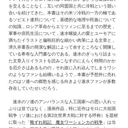
を交えることなく，互いの同盟国と共に冷戦という競い
合いを続けてきた。本書はその米ソ冷戦の一方の極であ
るソビエト連邦について，基礎的な地理や民族について
の知識，ロシア革命からエリツィンに至るまでの歴史，
軍事や庶民生活について，速水螺旋人の愛とユーモアに
満ちたイラストと偏執狂的な細かい肉筆による文章と，
津久井重吾の簡潔な解説によって余すところなく開陳し
ている希有な入門書なのである。速水のぎっちり詰まっ
た文章入りイラストを読みこなすのにえらく時間のかか
る厄介さはあるものの，それ故に入れ込んでしまうワシ
のようなファンも結構いるようで，本書が予想外に売れ
たのはソ連への郷愁を感じる向きより速水ファンが多数
存在していたせいだろう。
速水のソ連のアンバランスな人工国家への思い入れっ
ぷりは並ではなく，漫画作品，特に近作はモロに大祖国
戦争（ソ連における第2次世界大戦に対する呼称）を題材
に取った「
靴ずれ戦記 魔女ワーシェンカの戦争
」は当