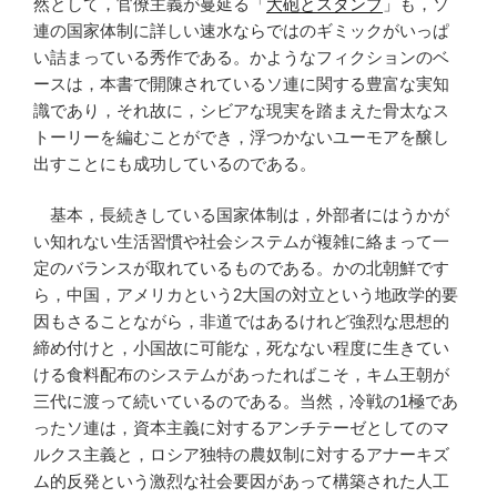
然として，官僚主義が蔓延る「
大砲とスタンプ
」も，ソ
連の国家体制に詳しい速水ならではのギミックがいっぱ
い詰まっている秀作である。かようなフィクションのベ
ースは，本書で開陳されているソ連に関する豊富な実知
識であり，それ故に，シビアな現実を踏まえた骨太なス
トーリーを編むことができ，浮つかないユーモアを醸し
出すことにも成功しているのである。
基本，長続きしている国家体制は，外部者にはうかが
い知れない生活習慣や社会システムが複雑に絡まって一
定のバランスが取れているものである。かの北朝鮮です
ら，中国，アメリカという2大国の対立という地政学的要
因もさることながら，非道ではあるけれど強烈な思想的
締め付けと，小国故に可能な，死なない程度に生きてい
ける食料配布のシステムがあったればこそ，キム王朝が
三代に渡って続いているのである。当然，冷戦の1極であ
ったソ連は，資本主義に対するアンチテーゼとしてのマ
ルクス主義と，ロシア独特の農奴制に対するアナーキズ
ム的反発という激烈な社会要因があって構築された人工