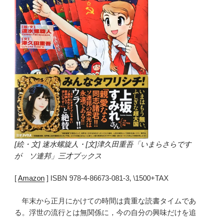
[絵・文] 速水螺旋人・[文]津久田重吾「いまらさらです
が ソ連邦」三才ブックス
[
Amazon
] ISBN 978-4-86673-081-3, \1500+TAX
年末から正月にかけての時間は貴重な読書タイムであ
る。浮世の流行とは無関係に，今の自分の興味だけを追