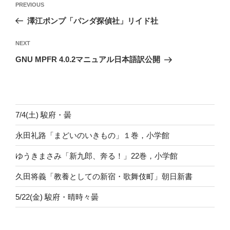
Previous
PREVIOUS
稿
Post
澤江ポンプ「パンダ探偵社」リイド社
ナ
ビ
Next
NEXT
ゲ
Post
GNU MPFR 4.0.2マニュアル日本語訳公開
ー
シ
ョ
ン
7/4(土) 駿府・曇
永田礼路「まどいのいきもの」１巻，小学館
ゆうきまさみ「新九郎、奔る！」22巻，小学館
久田将義「教養としての新宿・歌舞伎町」朝日新書
5/22(金) 駿府・晴時々曇