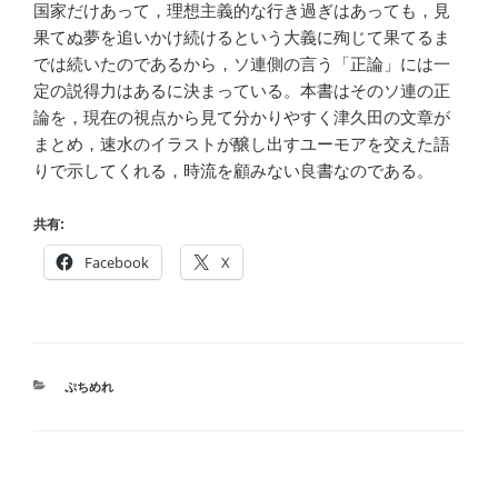
国家だけあって，理想主義的な行き過ぎはあっても，見
果てぬ夢を追いかけ続けるという大義に殉じて果てるま
では続いたのであるから，ソ連側の言う「正論」には一
定の説得力はあるに決まっている。本書はそのソ連の正
論を，現在の視点から見て分かりやすく津久田の文章が
まとめ，速水のイラストが醸し出すユーモアを交えた語
りで示してくれる，時流を顧みない良書なのである。
共有:
Facebook
X
CATEGORIES
ぷちめれ
投