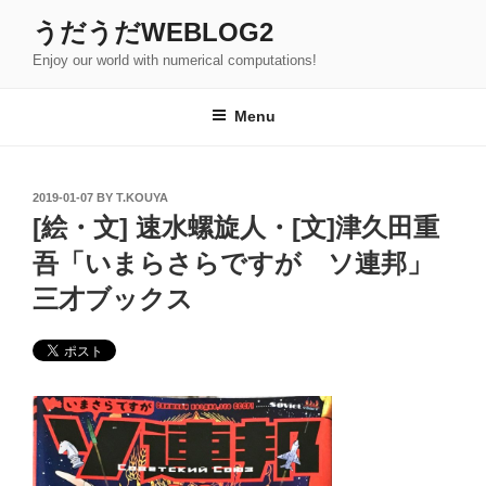
Skip
うだうだWEBLOG2
to
Enjoy our world with numerical computations!
content
Menu
POSTED
2019-01-07
BY
T.KOUYA
ON
[絵・文] 速水螺旋人・[文]津久田重
吾「いまらさらですが ソ連邦」
三才ブックス